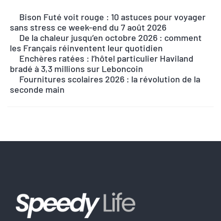
l
Bison Futé voit rouge : 10 astuces pour voyager
t
sans stress ce week-end du 7 août 2026
e
De la chaleur jusqu’en octobre 2026 : comment
r
les Français réinventent leur quotidien
n
Enchères ratées : l’hôtel particulier Haviland
bradé à 3,3 millions sur Leboncoin
a
Fournitures scolaires 2026 : la révolution de la
t
seconde main
i
v
e
: