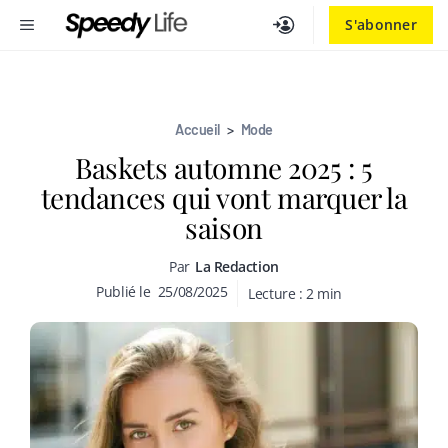
Aller
MENU
S'abonner
au
contenu
Accueil
>
Mode
Baskets automne 2025 : 5
tendances qui vont marquer la
saison
Par
La Redaction
Publié le
25/08/2025
Lecture :
2
min