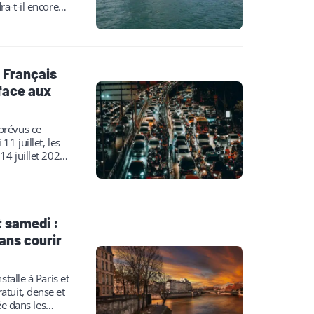
ra-t-il encore
s Français
face aux
prévus ce
1 juillet, les
14 juillet 2026.
…
t samedi :
ans courir
stalle à Paris et
tuit, dense et
ée dans les