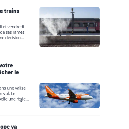
e trains
di et vendredi
n de ses rames
Une décision
votre
âcher le
ans une valise
n vol. Le
elle une règle
rope va