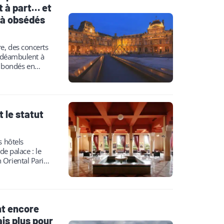
t à part… et
jà obsédés
e, des concerts
i déambulent à
 bondés en
t le statut
s hôtels
de palace : le
 Oriental Paris
nt encore
s plus pour