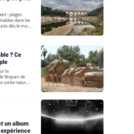
nt : plages
inables dans les
urés dès le mois
ble ? Ce
ple
ur la
le Bioparc de
e sortie nature
rc…
 et un album
e expérience