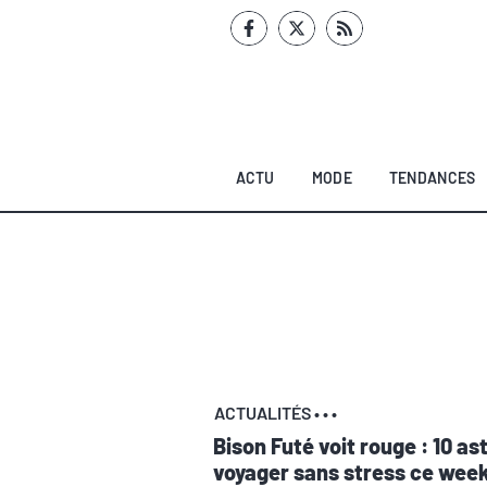
Aller
au
contenu
ACTU
MODE
TENDANCES
ACTUALITÉS
•
•
•
Bison Futé voit rouge : 10 a
voyager sans stress ce week