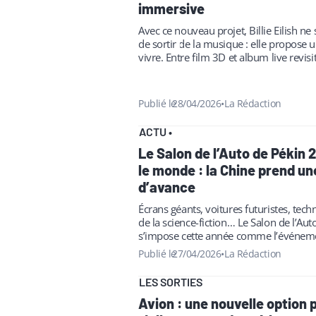
immersive
Avec ce nouveau projet, Billie Eilish ne
de sortir de la musique : elle propose 
vivre. Entre film 3D et album live revisit
Publié le
28/04/2026
•
La Rédaction
ACTU
•
Le Salon de l’Auto de Pékin 
le monde : la Chine prend un
d’avance
Écrans géants, voitures futuristes, tech
de la science-fiction… Le Salon de l’Aut
s’impose cette année comme l’événem
le plus scruté au monde. Et sur les rés
Publié le
27/04/2026
•
La Rédaction
LES SORTIES
Avion : une nouvelle option