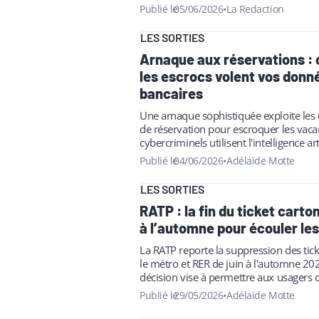
transports, mieux…
Publié le
05/06/2026
•
La Redaction
LES SORTIES
Arnaque aux réservations 
les escrocs volent vos donn
bancaires
Une arnaque sophistiquée exploite les 
de réservation pour escroquer les vaca
cybercriminels utilisent l'intelligence art
imiter parfaitement les communications 
Publié le
04/06/2026
•
Adélaïde Motte
hôtels et voler les coordonnées…
LES SORTIES
RATP : la fin du ticket cart
à l’automne pour écouler le
La RATP reporte la suppression des tic
le métro et RER de juin à l'automne 202
décision vise à permettre aux usagers d
stocks avant la…
Publié le
29/05/2026
•
Adélaïde Motte