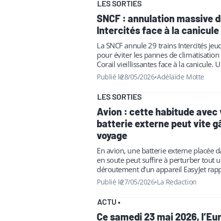
LES SORTIES
SNCF : annulation massive d
Intercités face à la canicule
La SNCF annule 29 trains Intercités jeu
pour éviter les pannes de climatisatio
Corail vieillissantes face à la canicule. 
préventive qui touche les…
Publié le
28/05/2026
•
Adélaïde Motte
LES SORTIES
Avion : cette habitude avec 
batterie externe peut vite g
voyage
En avion, une batterie externe placée d
en soute peut suffire à perturber tout u
déroutement d’un appareil EasyJet rapp
simple : ce type…
Publié le
27/05/2026
•
La Redaction
ACTU
•
Ce samedi 23 mai 2026, l’Eu