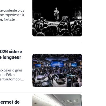
 se contente plus
une expérience à
é, l’artiste…
2026 sidère
e longueur
nologies dignes
o de Pékin
ent automobile
eaux,…
 permet de