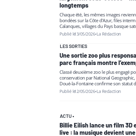
longtemps
Chaque été, les mêmes images revienne
bondées sur la Côte d’Azur, files interm
Calanques, villages du Pays basque sat
de juillet. Pourtant, une…
Publié le
13/05/2026
•
La Rédaction
LES SORTIES
Une sortie zoo plus responsa
parc français montre l’exem
Classé deuxième zoo le plus engagé po
conservation par National Geographic, 
Doué-la-Fontaine confirme son statut d
pas comme les autres. En Anjou, ce pa
Publié le
12/05/2026
•
La Redaction
ACTU
•
Billie Eilish lance un film 3D
live : la musique devient un