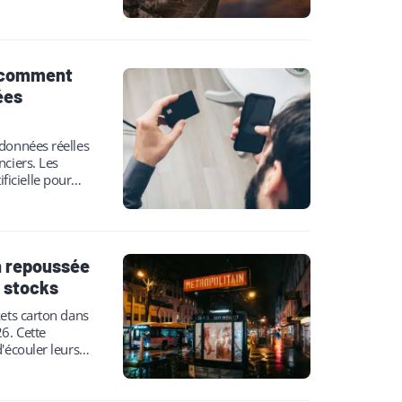
: comment
ées
données réelles
nciers. Les
ificielle pour
officielles des
on repoussée
s stocks
kets carton dans
6. Cette
'écouler leurs