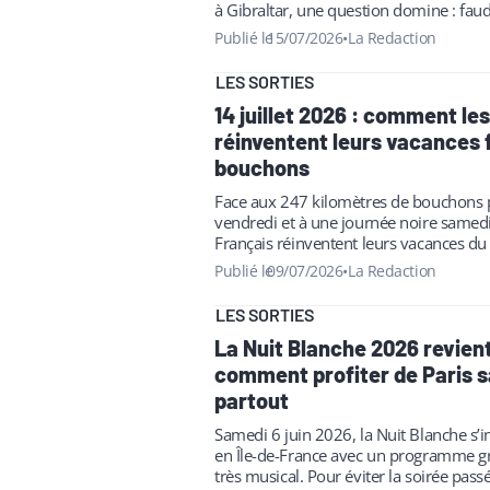
à Gibraltar, une question domine : faud
présenter son passeport en arrivant…
Publié le
15/07/2026
•
La Redaction
LES SORTIES
14 juillet 2026 : comment le
réinventent leurs vacances 
bouchons
Face aux 247 kilomètres de bouchons 
vendredi et à une journée noire samedi 1
Français réinventent leurs vacances du 
Staycation, départs décalés, télétravail
Publié le
09/07/2026
•
La Redaction
LES SORTIES
La Nuit Blanche 2026 revien
comment profiter de Paris s
partout
Samedi 6 juin 2026, la Nuit Blanche s’in
en Île-de-France avec un programme gra
très musical. Pour éviter la soirée pass