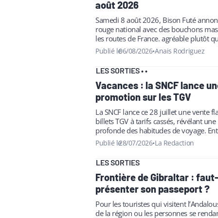
août 2026
Samedi 8 août 2026, Bison Futé anno
rouge national avec des bouchons mass
les routes de France. agréable plutôt qu
routier.
Publié le
06/08/2026
•
Anais Rodriguez
LES SORTIES
•
•
Vacances : la SNCF lance un
promotion sur les TGV
La SNCF lance ce 28 juillet une vente f
billets TGV à tarifs cassés, révélant un
profonde des habitudes de voyage. Ent
financières et contraintes…
Publié le
28/07/2026
•
La Redaction
LES SORTIES
Frontière de Gibraltar : faut
présenter son passeport ?
Pour les touristes qui visitent l’Andalou
de la région ou les personnes se renda