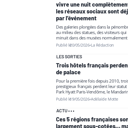
vivre une nuit complètemen
les réseaux sociaux sont dé
par l’événement
Des galeries plongées dans la pénombr
au milieu des statues, des visiteurs qu
minuit dans des musées normalement
journée… Ce samedi 23 mai, la…
Publié le
20/05/2026
•
La Rédaction
LES SORTIES
Trois hôtels français perden
de palace
Pour la première fois depuis 2010, troi
prestigieux français perdent leur statut 
Park Hyatt Paris-Vendôme, le Mandarin
et l'Hôtel du Palais à Biarritz.…
Publié le
19/05/2026
•
Adélaïde Motte
ACTU
•
•
•
Ces 5 régions françaises so
largement sous-cotées… mai