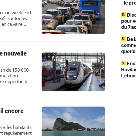
: le p
nce un week-end
Biso
ifs sur toutes
pour v
'en calvaire
du 7 a
De l
commen
quotid
e nouvelle
Ench
Havila
lash de 150 000
Lebon
e mutation
re opportunités
-il encore
sie, les habitants
nt régulièrement