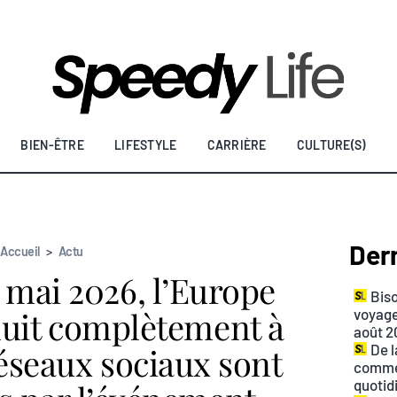
BIEN-ÊTRE
LIFESTYLE
CARRIÈRE
CULTURE(S)
Dern
Accueil
>
Actu
 mai 2026, l’Europe
Biso
nuit complètement à
voyage
août 2
réseaux sociaux sont
De l
commen
quotid