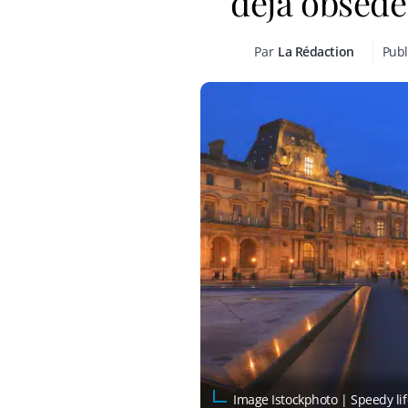
déjà obsédé
Par
La Rédaction
Publ
Image Istockphoto | Speedy lif