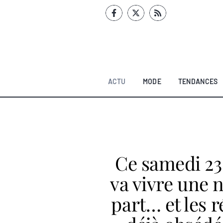
Aller
au
contenu
ACTU
MODE
TENDANCES
Ce samedi 23
va vivre une 
part… et les 