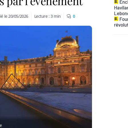
s par l’événement
Ench
Havilan
Lebon
ié le
20/05/2026
Lecture :
3
min
0
Four
révolu
e