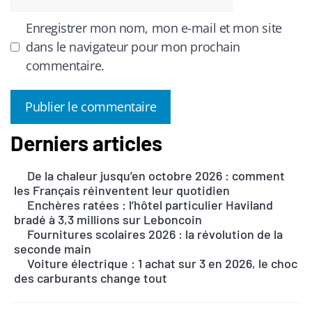
web
Enregistrer mon nom, mon e-mail et mon site
dans le navigateur pour mon prochain
commentaire.
Derniers articles
A
l
De la chaleur jusqu’en octobre 2026 : comment
t
les Français réinventent leur quotidien
e
Enchères ratées : l’hôtel particulier Haviland
r
bradé à 3,3 millions sur Leboncoin
n
Fournitures scolaires 2026 : la révolution de la
seconde main
a
Voiture électrique : 1 achat sur 3 en 2026, le choc
t
des carburants change tout
i
v