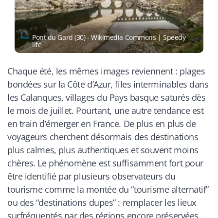
Pont du Gard (30) - Wikimedia Commons | Speedy
life
Chaque été, les mêmes images reviennent : plages
bondées sur la Côte d’Azur, files interminables dans
les Calanques, villages du Pays basque saturés dès
le mois de juillet. Pourtant, une autre tendance est
en train d’émerger en France. De plus en plus de
voyageurs cherchent désormais des destinations
plus calmes, plus authentiques et souvent moins
chères. Le phénomène est suffisamment fort pour
être identifié par plusieurs observateurs du
tourisme comme la montée du “tourisme alternatif”
ou des “destinations dupes” : remplacer les lieux
surfréquentés par des régions encore préservées.