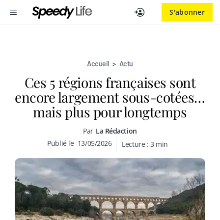
Aller
MENU
S'abonner
au
contenu
Accueil
>
Actu
Ces 5 régions françaises sont
encore largement sous-cotées…
mais plus pour longtemps
Par
La Rédaction
Publié le
13/05/2026
Lecture :
3
min