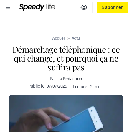
Aller
MENU
S'abonner
au
contenu
Accueil
>
Actu
Démarchage téléphonique : ce
qui change, et pourquoi ça ne
suffira pas
Par
La Redaction
Publié le
07/07/2025
Lecture :
2
min