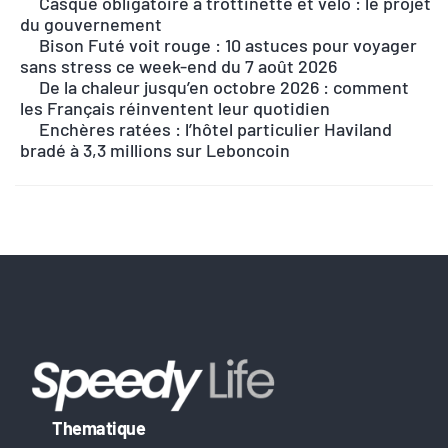
Casque obligatoire à trottinette et vélo : le projet
t
du gouvernement
e
Bison Futé voit rouge : 10 astuces pour voyager
r
sans stress ce week-end du 7 août 2026
n
De la chaleur jusqu’en octobre 2026 : comment
les Français réinventent leur quotidien
a
Enchères ratées : l’hôtel particulier Haviland
t
bradé à 3,3 millions sur Leboncoin
i
v
e
:
Thematique