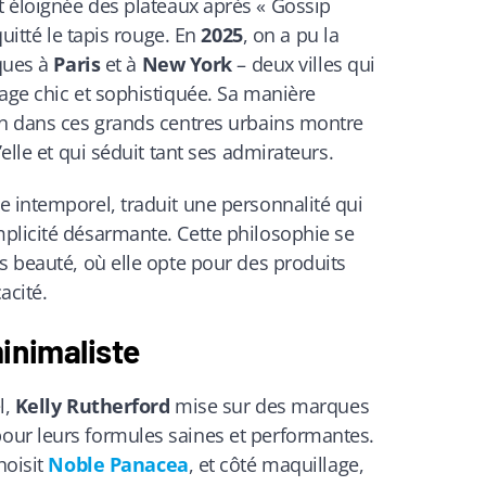
t éloignée des plateaux après « Gossip
quitté le tapis rouge. En
2025
, on a pu la
iques à
Paris
et à
New York
– deux villes qui
age chic et sophistiquée. Sa manière
on dans ces grands centres urbains montre
’elle et qui séduit tant ses admirateurs.
e intemporel, traduit une personnalité qui
plicité désarmante. Cette philosophie se
s beauté, où elle opte pour des produits
acité.
inimaliste
l,
Kelly Rutherford
mise sur des marques
our leurs formules saines et performantes.
hoisit
Noble Panacea
, et côté maquillage,