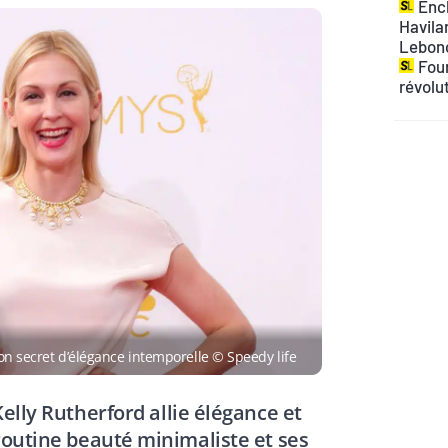
Ench
Havilan
Lebon
Four
révolu
on secret d’élégance intemporelle © Speedy life
ly Rutherford allie élégance et
 routine beauté minimaliste et ses