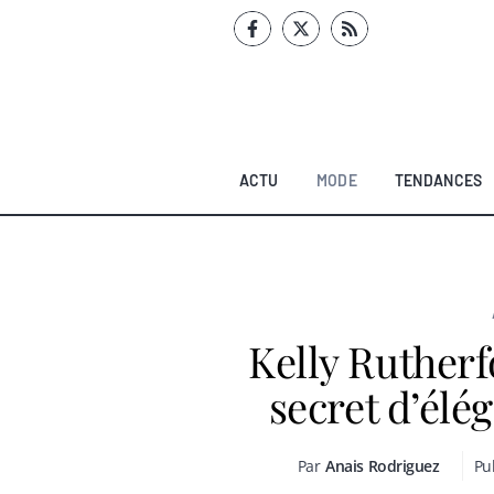
Aller
au
contenu
ACTU
MODE
TENDANCES
Kelly Rutherf
secret d’élé
Par
Anais Rodriguez
Pub