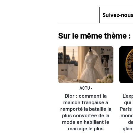
Suivez-nou
Sur le même thème :
ACTU
•
Dior : comment la
L’ex
maison française a
qui
remporté la bataille la
Paris
plus convoitée de la
mond
mode en habillant le
d
mariage le plus
glam