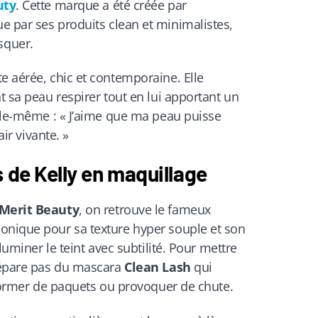
uty
. Cette marque a été créée par
ue par ses produits clean et minimalistes,
squer.
e aérée, chic et contemporaine. Elle
t sa peau respirer tout en lui apportant un
elle-même : « J’aime que ma peau puisse
air vivante. »
s de Kelly en maquillage
Merit Beauty
, on retrouve le fameux
conique pour sa texture hyper souple et son
lluminer le teint avec subtilité. Pour mettre
 sépare pas du mascara
Clean Lash
qui
s former de paquets ou provoquer de chute.