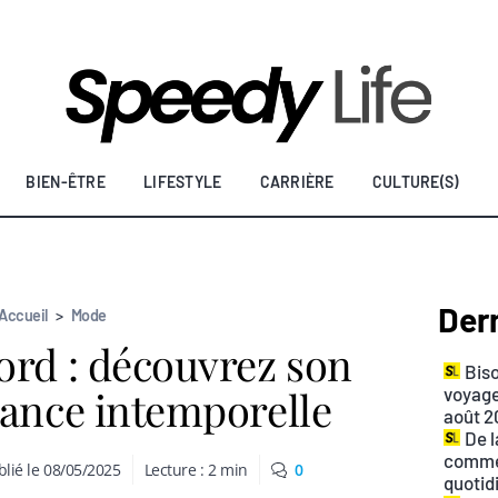
BIEN-ÊTRE
LIFESTYLE
CARRIÈRE
CULTURE(S)
Dern
Accueil
>
Mode
ord : découvrez son
Biso
gance intemporelle
voyage
août 2
De l
commen
lié le
08/05/2025
Lecture :
2
min
0
quotid