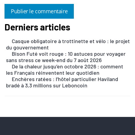
Derniers articles
A
l
Casque obligatoire à trottinette et vélo : le projet
t
du gouvernement
e
Bison Futé voit rouge : 10 astuces pour voyager
r
sans stress ce week-end du 7 août 2026
n
De la chaleur jusqu’en octobre 2026 : comment
les Français réinventent leur quotidien
a
Enchères ratées : l’hôtel particulier Haviland
t
bradé à 3,3 millions sur Leboncoin
i
v
e
: