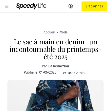
Aller
MENU
S'abonner
au
contenu
Accueil
>
Mode
Le sac à main en denim : un
incontournable du printemps-
été 2025
Par
La Redaction
Publié le
01/06/2025
Lecture :
2
min