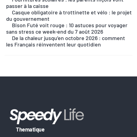
t
passer à la caisse
e
Casque obligatoire à trottinette et vélo : le projet
r
du gouvernement
n
Bison Futé voit rouge : 10 astuces pour voyager
sans stress ce week-end du 7 août 2026
a
De la chaleur jusqu’en octobre 2026 : comment
t
les Français réinventent leur quotidien
i
v
e
:
Thematique