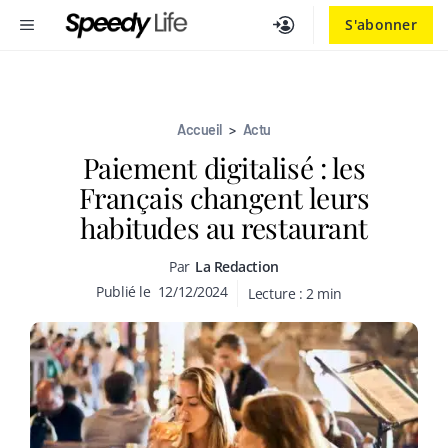
Aller
MENU
S'abonner
au
contenu
Accueil
>
Actu
Paiement digitalisé : les
Français changent leurs
habitudes au restaurant
Par
La Redaction
Publié le
12/12/2024
Lecture :
2
min