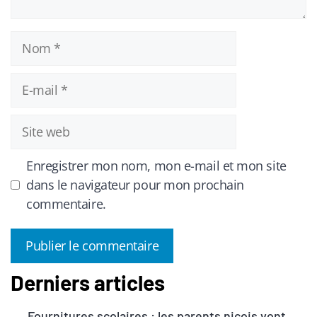
Nom
E-
mail
Site
web
Enregistrer mon nom, mon e-mail et mon site
dans le navigateur pour mon prochain
commentaire.
Derniers articles
A
l
Fournitures scolaires : les parents niçois vont