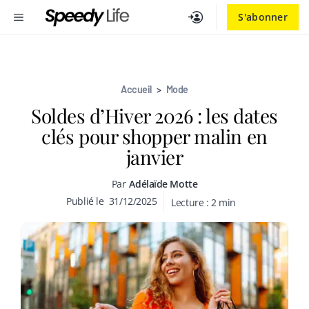
Aller
MENU
S'abonner
au
contenu
Accueil
>
Mode
Soldes d’Hiver 2026 : les dates
clés pour shopper malin en
janvier
Par
Adélaïde Motte
Publié le
31/12/2025
Lecture :
2
min