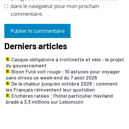
dans le navigateur pour mon prochain
commentaire.
Derniers articles
A
l
Casque obligatoire à trottinette et vélo : le projet
t
du gouvernement
e
Bison Futé voit rouge : 10 astuces pour voyager
r
sans stress ce week-end du 7 août 2026
n
De la chaleur jusqu’en octobre 2026 : comment
les Français réinventent leur quotidien
a
Enchères ratées : l’hôtel particulier Haviland
t
bradé à 3,3 millions sur Leboncoin
i
v
e