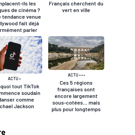
placent-ils les
Français cherchent du
iques de cinéma ?
vert en ville
e tendance venue
llywood fait déjà
rmément parler
ACTU
•
•
•
ACTU
•
Ces 5 régions
quoi tout TikTok
françaises sont
mmence soudain
encore largement
danser comme
sous-cotées… mais
chael Jackson
plus pour longtemps
re