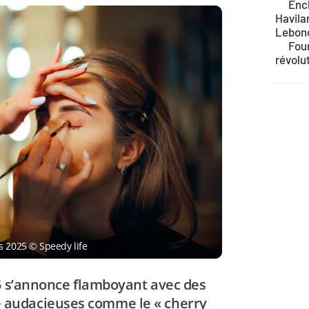
Ench
Havilan
Lebon
Four
révolu
 2025 © Speedy life
5 s’annonce flamboyant avec des
 audacieuses comme le « cherry