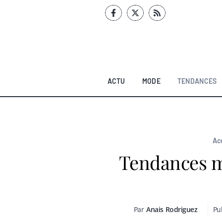
Aller
au
contenu
ACTU
MODE
TENDANCES
Ac
Tendances m
Par
Anais Rodriguez
Pub