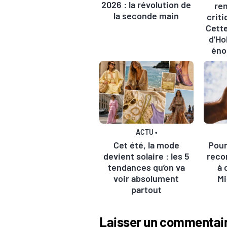
2026 : la révolution de
rem
la seconde main
crit
Cett
d’Ho
éno
ACTU
•
Cet été, la mode
Pour
devient solaire : les 5
reco
tendances qu’on va
à 
voir absolument
Mi
partout
Laisser un commentai