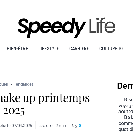
BIEN-ÊTRE
LIFESTYLE
CARRIÈRE
CULTURE(S)
Dern
cueil
>
Tendances
ake up printemps
Biso
2025
voyage
août 2
De l
commen
lié le
07/04/2025
Lecture :
2
min
0
quotid