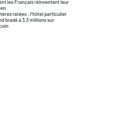
t les Français réinventent leur
ien
ères ratées : l’hôtel particulier
d bradé à 3,3 millions sur
coin