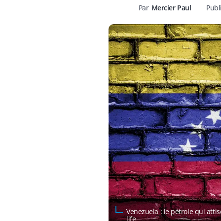
Par
Mercier Paul
Publ
Venezuela : le pétrole qui att
life