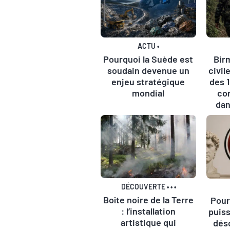
ACTU
•
Pourquoi la Suède est
Birm
soudain devenue un
civil
enjeu stratégique
des 
mondial
con
dan
DÉCOUVERTE
•
•
•
Boîte noire de la Terre
Pour
: l’installation
puis
artistique qui
dés