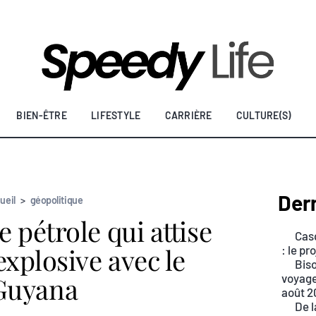
BIEN-ÊTRE
LIFESTYLE
CARRIÈRE
CULTURE(S)
Dern
ueil
>
géopolitique
e pétrole qui attise
Casq
explosive avec le
: le p
Biso
Guyana
voyage
août 2
De l