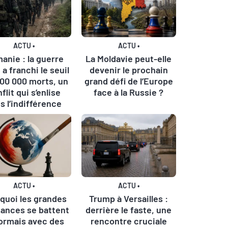
ACTU
•
ACTU
•
anie : la guerre
La Moldavie peut-elle
e a franchi le seuil
devenir le prochain
100 000 morts, un
grand défi de l’Europe
flit qui s’enlise
face à la Russie ?
s l’indifférence
ACTU
•
ACTU
•
quoi les grandes
Trump à Versailles :
sances se battent
derrière le faste, une
ormais avec des
rencontre cruciale