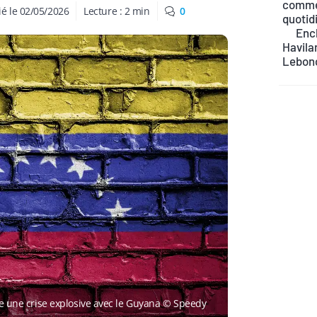
commen
ié le
02/05/2026
Lecture :
2
min
0
quotid
Ench
Havilan
Lebon
ise une crise explosive avec le Guyana © Speedy