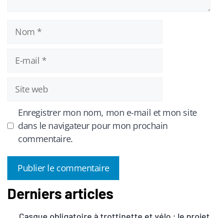
Nom
E-
mail
Site
web
Enregistrer mon nom, mon e-mail et mon site
dans le navigateur pour mon prochain
commentaire.
Derniers articles
A
l
Casque obligatoire à trottinette et vélo : le projet
t