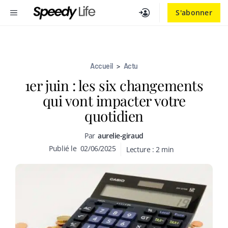
Aller
MENU
S'abonner
au
contenu
Accueil
>
Actu
1er juin : les six changements
qui vont impacter votre
quotidien
Par
aurelie-giraud
Publié le
02/06/2025
Lecture :
2
min