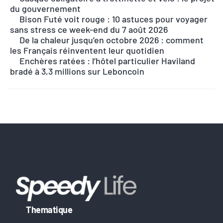
du gouvernement
e
Bison Futé voit rouge : 10 astuces pour voyager
r
sans stress ce week-end du 7 août 2026
n
De la chaleur jusqu’en octobre 2026 : comment
les Français réinventent leur quotidien
a
Enchères ratées : l’hôtel particulier Haviland
t
bradé à 3,3 millions sur Leboncoin
i
v
e
:
Thematique