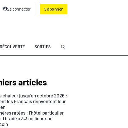
Se connecter
S'abonner
DÉCOUVERTE
SORTIES
iers articles
a chaleur jusqu’en octobre 2026 :
t les Français réinventent leur
ien
ères ratées : l’hôtel particulier
d bradé à 3,3 millions sur
coin