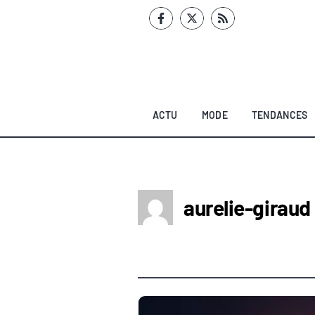
Aller
au
contenu
ACTU
MODE
TENDANCES
aurelie-giraud