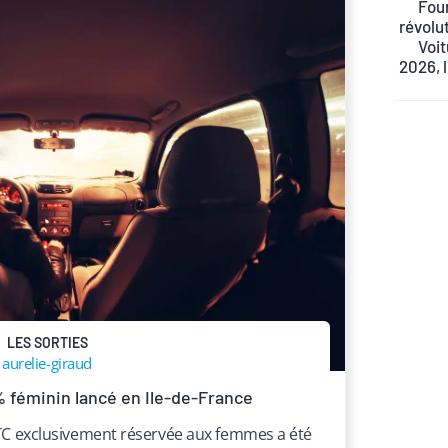
Four
révolu
Voit
2026, 
LES SORTIES
aurelie-giraud
% féminin lancé en Ile-de-France
TC exclusivement réservée aux femmes a été