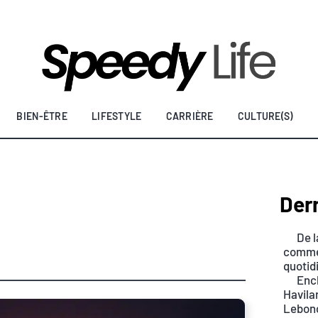
BIEN-ÊTRE
LIFESTYLE
CARRIÈRE
CULTURE(S)
Dern
De l
commen
quotid
Ench
Havilan
Lebon