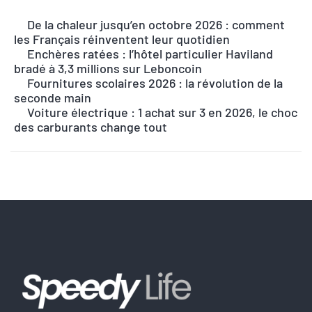
l
De la chaleur jusqu’en octobre 2026 : comment
t
les Français réinventent leur quotidien
e
Enchères ratées : l’hôtel particulier Haviland
r
bradé à 3,3 millions sur Leboncoin
n
Fournitures scolaires 2026 : la révolution de la
seconde main
a
Voiture électrique : 1 achat sur 3 en 2026, le choc
t
des carburants change tout
i
v
e
: