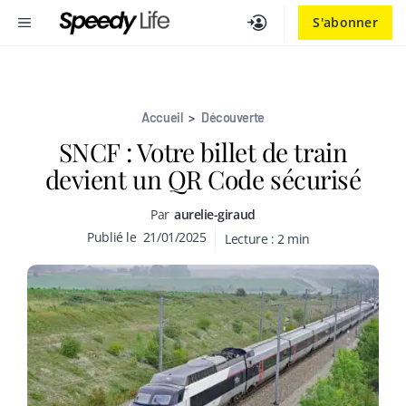
Aller
MENU
S'abonner
au
contenu
Accueil
>
Découverte
SNCF : Votre billet de train
devient un QR Code sécurisé
Par
aurelie-giraud
Publié le
21/01/2025
Lecture :
2
min