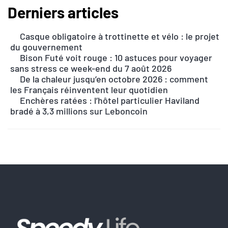
Derniers articles
A
l
Casque obligatoire à trottinette et vélo : le projet
t
du gouvernement
e
Bison Futé voit rouge : 10 astuces pour voyager
r
sans stress ce week-end du 7 août 2026
n
De la chaleur jusqu’en octobre 2026 : comment
les Français réinventent leur quotidien
a
Enchères ratées : l’hôtel particulier Haviland
t
bradé à 3,3 millions sur Leboncoin
i
v
e
: