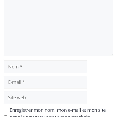
Nom
E-
mail
Site
web
Enregistrer mon nom, mon e-mail et mon site
dans le navigateur pour mon prochain