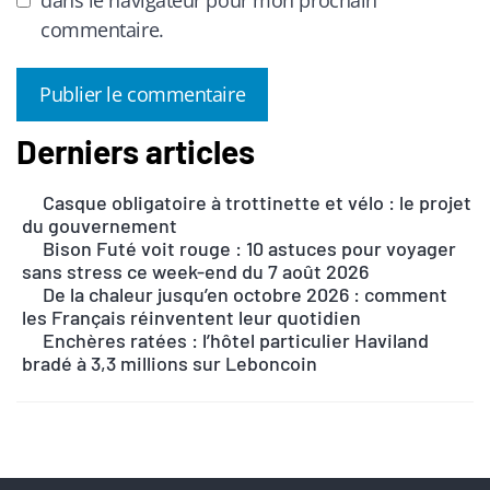
commentaire.
Derniers articles
A
l
Casque obligatoire à trottinette et vélo : le projet
t
du gouvernement
e
Bison Futé voit rouge : 10 astuces pour voyager
r
sans stress ce week-end du 7 août 2026
n
De la chaleur jusqu’en octobre 2026 : comment
les Français réinventent leur quotidien
a
Enchères ratées : l’hôtel particulier Haviland
t
bradé à 3,3 millions sur Leboncoin
i
v
e
: