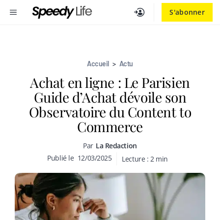
Aller
MENU
S'abonner
au
contenu
Accueil
>
Actu
Achat en ligne : Le Parisien
Guide d’Achat dévoile son
Observatoire du Content to
Commerce
Par
La Redaction
Publié le
12/03/2025
Lecture :
2
min