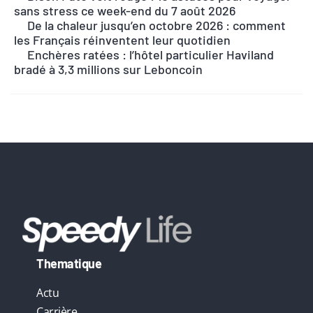
r
sans stress ce week-end du 7 août 2026
n
De la chaleur jusqu’en octobre 2026 : comment
les Français réinventent leur quotidien
a
Enchères ratées : l’hôtel particulier Haviland
t
bradé à 3,3 millions sur Leboncoin
i
v
e
:
Thematique
Actu
Carrière