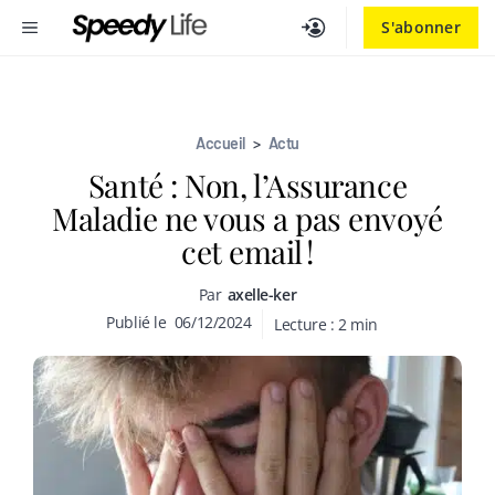
Aller
MENU
S'abonner
au
contenu
Accueil
>
Actu
Santé : Non, l’Assurance
Maladie ne vous a pas envoyé
cet email !
Par
axelle-ker
Publié le
06/12/2024
Lecture :
2
min