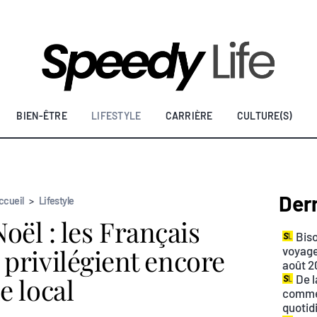
BIEN-ÊTRE
LIFESTYLE
CARRIÈRE
CULTURE(S)
Dern
ccueil
>
Lifestyle
oël : les Français
Biso
privilégient encore
voyage
août 2
le local
De l
commen
quotid