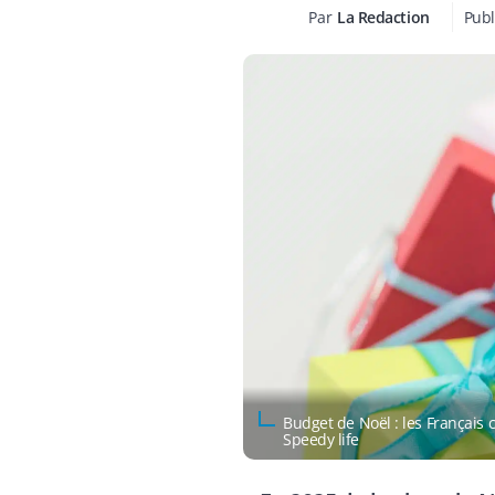
Par
La Redaction
Publ
Budget de Noël : les Français 
Speedy life