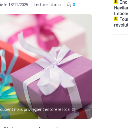
Ench
ié le
13/11/2025
Lecture :
4
min
0
Havilan
Lebon
Four
révolu
coupent mais privilégient encore le local ©