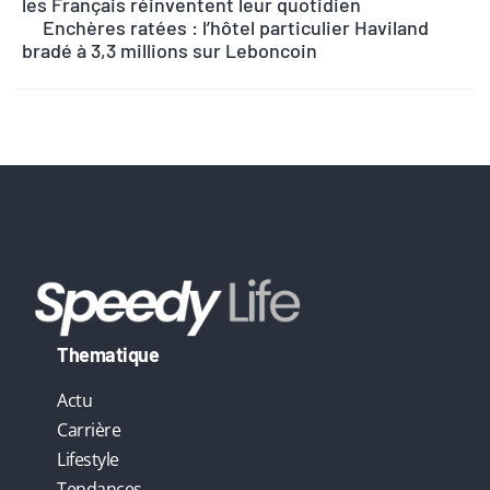
les Français réinventent leur quotidien
a
Enchères ratées : l’hôtel particulier Haviland
t
bradé à 3,3 millions sur Leboncoin
i
v
e
:
Thematique
Actu
Carrière
Lifestyle
Tendances