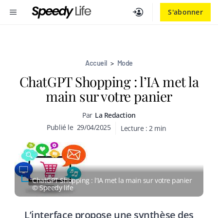
Aller
MENU
S'abonner
au
contenu
Accueil
>
Mode
ChatGPT Shopping : l’IA met la
main sur votre panier
Par
La Redaction
Publié le
29/04/2025
Lecture :
2
min
ChatGPT Shopping : l’IA met la main sur votre panier
© Speedy life
L’interface propose une synthèse des