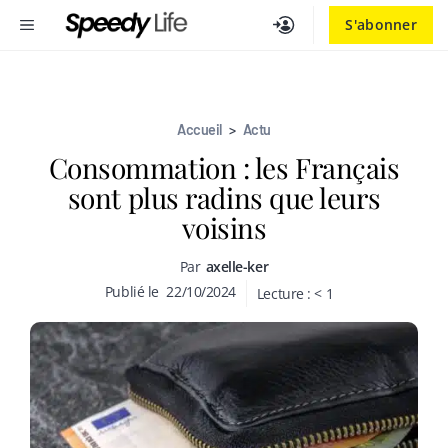
Aller
MENU
S'abonner
au
contenu
Accueil
>
Actu
Consommation : les Français
sont plus radins que leurs
voisins
Par
axelle-ker
Publié le
22/10/2024
Lecture :
< 1