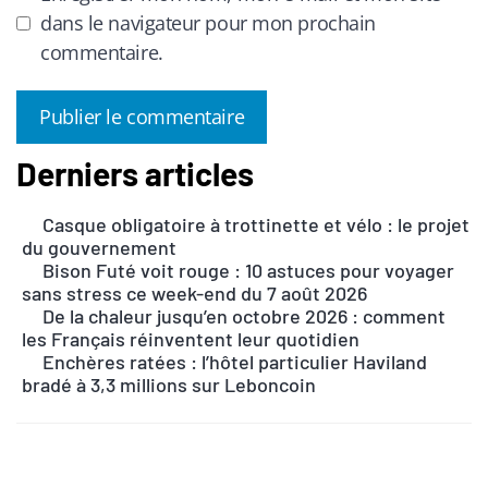
dans le navigateur pour mon prochain
commentaire.
Derniers articles
A
l
Casque obligatoire à trottinette et vélo : le projet
t
du gouvernement
e
Bison Futé voit rouge : 10 astuces pour voyager
r
sans stress ce week-end du 7 août 2026
n
De la chaleur jusqu’en octobre 2026 : comment
les Français réinventent leur quotidien
a
Enchères ratées : l’hôtel particulier Haviland
t
bradé à 3,3 millions sur Leboncoin
i
v
e