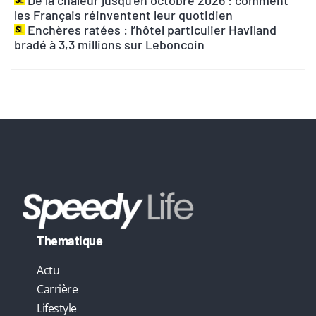
n
De la chaleur jusqu’en octobre 2026 : comment
les Français réinventent leur quotidien
a
Enchères ratées : l’hôtel particulier Haviland
t
bradé à 3,3 millions sur Leboncoin
i
v
e
:
Thematique
Actu
Carrière
Lifestyle