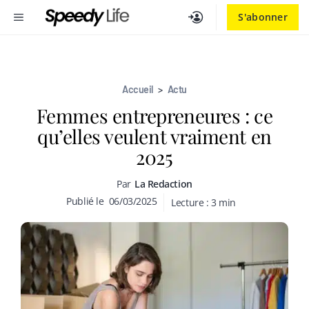
Aller
MENU
S'abonner
au
contenu
Accueil
>
Actu
Femmes entrepreneures : ce
qu’elles veulent vraiment en
2025
Par
La Redaction
Publié le
06/03/2025
Lecture :
3
min