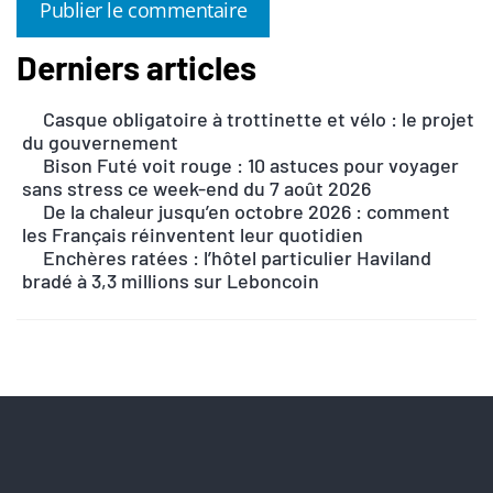
Derniers articles
A
l
Casque obligatoire à trottinette et vélo : le projet
t
du gouvernement
e
Bison Futé voit rouge : 10 astuces pour voyager
r
sans stress ce week-end du 7 août 2026
n
De la chaleur jusqu’en octobre 2026 : comment
les Français réinventent leur quotidien
a
Enchères ratées : l’hôtel particulier Haviland
t
bradé à 3,3 millions sur Leboncoin
i
v
e
: