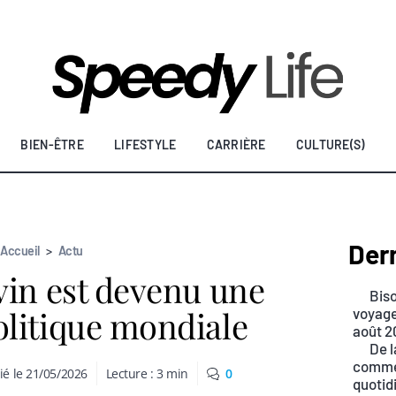
BIEN-ÊTRE
LIFESTYLE
CARRIÈRE
CULTURE(S)
Dern
Accueil
>
Actu
vin est devenu une
Biso
litique mondiale
voyage
août 2
De l
commen
ié le
21/05/2026
Lecture :
3
min
0
quotid