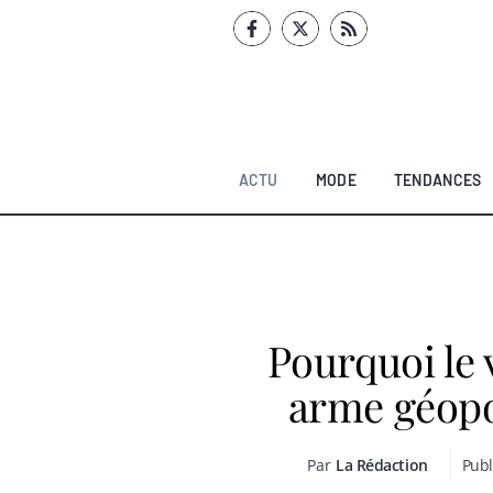
Aller
au
contenu
ACTU
MODE
TENDANCES
Pourquoi le 
arme géopo
Par
La Rédaction
Publ