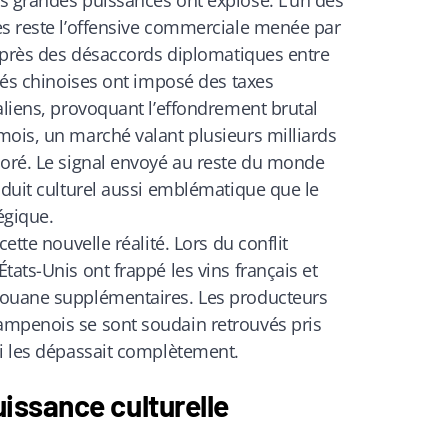
s grandes puissances ont explosé. L’un des
es reste l’offensive commerciale menée par
 Après des désaccords diplomatiques entre
ités chinoises ont imposé des taxes
aliens, provoquant l’effondrement brutal
mois, un marché valant plusieurs milliards
poré. Le signal envoyé au reste du monde
oduit culturel aussi emblématique que le
égique.
ette nouvelle réalité. Lors du conflit
tats-Unis ont frappé les vins français et
douane supplémentaires. Les producteurs
ampenois se sont soudain retrouvés pris
ui les dépassait complètement.
puissance culturelle