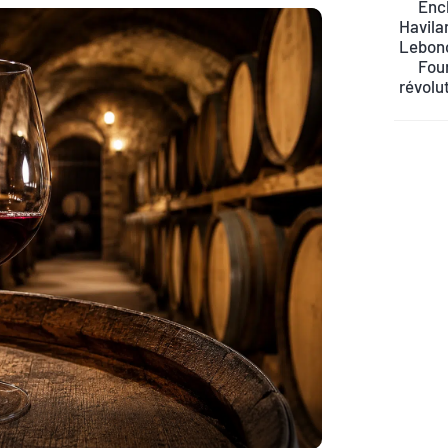
Ench
Havilan
Lebon
Four
révolu