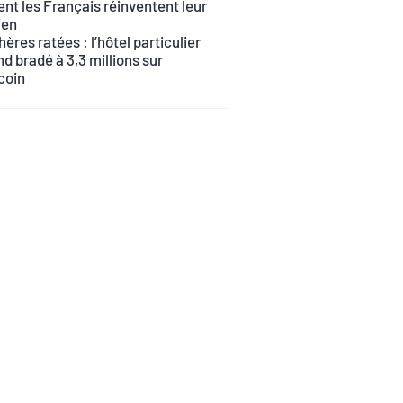
t les Français réinventent leur
ien
ères ratées : l’hôtel particulier
d bradé à 3,3 millions sur
coin