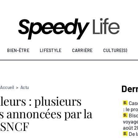
BIEN-ÊTRE
LIFESTYLE
CARRIÈRE
CULTURE(S)
Dern
Accueil
>
Actu
leurs : plusieurs
Casq
s annoncées par la
: le p
Biso
SNCF
voyage
août 2
De l