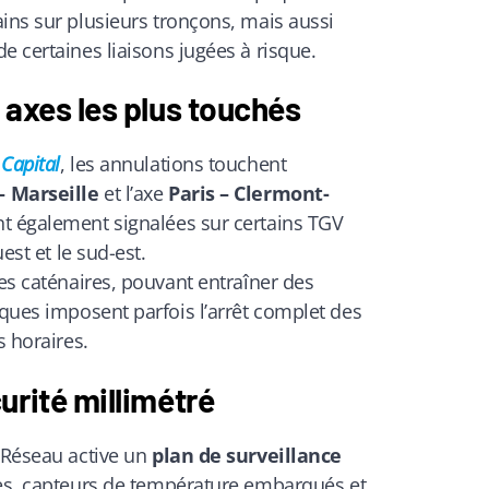
ains sur plusieurs tronçons, mais aussi
e certaines liaisons jugées à risque.
 axes les plus touchés
r
Capital
, les annulations touchent
 Marseille
et l’axe
Paris – Clermont-
nt également signalées sur certains TGV
uest et le sud-est.
les caténaires, pouvant entraîner des
sques imposent parfois l’arrêt complet des
s horaires.
urité millimétré
F Réseau active un
plan de surveillance
les, capteurs de température embarqués et