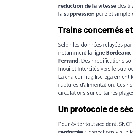
réduction de la vitesse
des tr
la
suppression
pure et simple d
Trains concernés et
Selon les données relayées pa
notamment la ligne
Bordeaux –
Ferrand
. Des modifications so
Inoui et Intercités vers le sud-o
La chaleur fragilise également 
ruptures d’alimentation. Ces ri
circulations sur certaines plage
Un protocole de séc
Pour éviter tout accident, SNC
renforcée
: inspections visuel