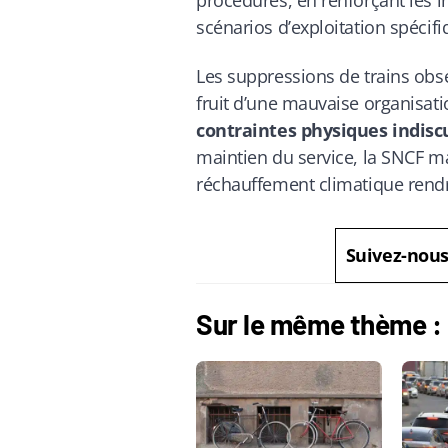
procédures, en renforçant les i
scénarios d’exploitation spécif
Les suppressions de trains obs
fruit d’une mauvaise organisati
contraintes physiques indisc
maintien du service, la SNCF ma
réchauffement climatique rendra
Suivez-nou
Sur le même thème :