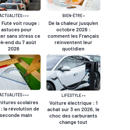
ACTUALITÉS
•
•
•
BIEN-ÊTRE
•
 Futé voit rouge :
De la chaleur jusqu’en
0 astuces pour
octobre 2026 :
er sans stress ce
comment les Français
k-end du 7 août
réinventent leur
2026
quotidien
ACTUALITÉS
•
•
•
LIFESTYLE
•
•
nitures scolaires
Voiture électrique : 1
: la révolution de
achat sur 3 en 2026, le
 seconde main
choc des carburants
change tout