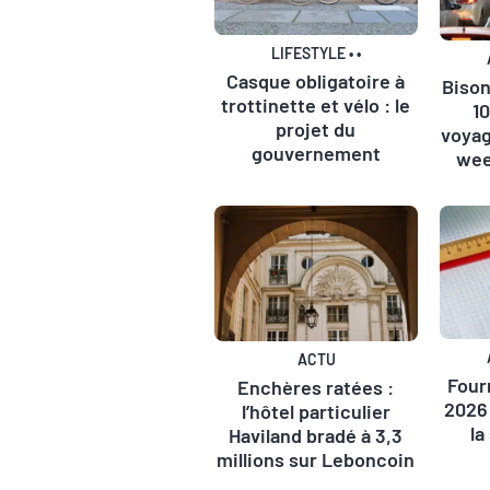
LIFESTYLE
•
•
Casque obligatoire à
Bison
trottinette et vélo : le
1
projet du
voyag
gouvernement
wee
ACTU
Four
Enchères ratées :
2026 
l’hôtel particulier
la
Haviland bradé à 3,3
millions sur Leboncoin