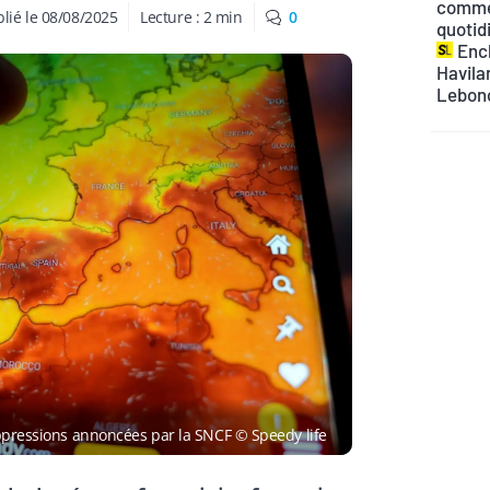
commen
lié le
08/08/2025
Lecture :
2
min
0
quotid
Ench
Havilan
Lebon
uppressions annoncées par la SNCF © Speedy life