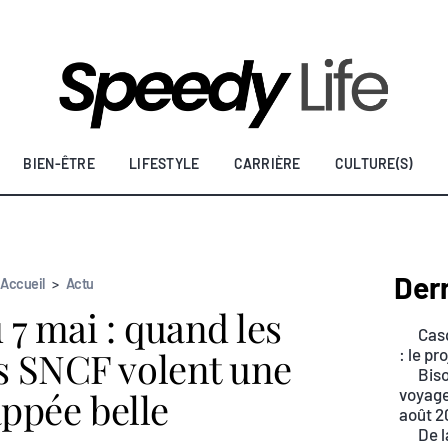
BIEN-ÊTRE
LIFESTYLE
CARRIÈRE
CULTURE(S)
Dern
Accueil
>
Actu
 7 mai : quand les
Casq
s SNCF volent une
: le p
Biso
ppée belle
voyage
août 2
De l