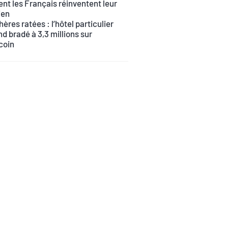
t les Français réinventent leur
ien
ères ratées : l’hôtel particulier
d bradé à 3,3 millions sur
coin