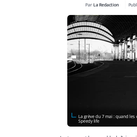
Par
La Redaction
Publ
La grève du 7 mai : quand les
Speedy life