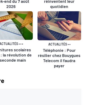
k-end du 7 août
réinventent leur
2026
quotidien
ACTUALITÉS
•
•
•
ACTUALITÉS
•
•
nitures scolaires
Téléphonie : Pour
: la révolution de
résilier chez Bouygues
 seconde main
Telecom il faudra
payer
re