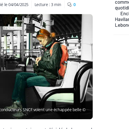
commen
ié le
04/04/2025
Lecture :
3
min
0
quotid
Ench
Havilan
Lebon
 conducteurs SNCF volent une échappée belle ©