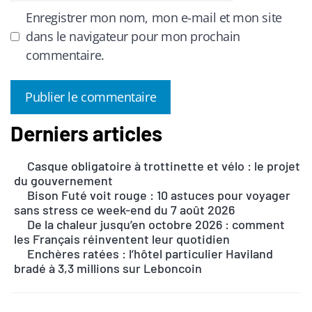
Enregistrer mon nom, mon e-mail et mon site
dans le navigateur pour mon prochain
commentaire.
Derniers articles
A
l
Casque obligatoire à trottinette et vélo : le projet
t
du gouvernement
e
Bison Futé voit rouge : 10 astuces pour voyager
r
sans stress ce week-end du 7 août 2026
n
De la chaleur jusqu’en octobre 2026 : comment
les Français réinventent leur quotidien
a
Enchères ratées : l’hôtel particulier Haviland
t
bradé à 3,3 millions sur Leboncoin
i
v