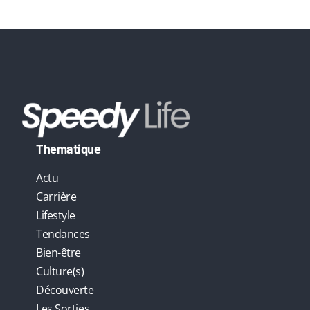
e
:
Thematique
Actu
Carrière
Lifestyle
Tendances
Bien-être
Culture(s)
Découverte
Les Sorties