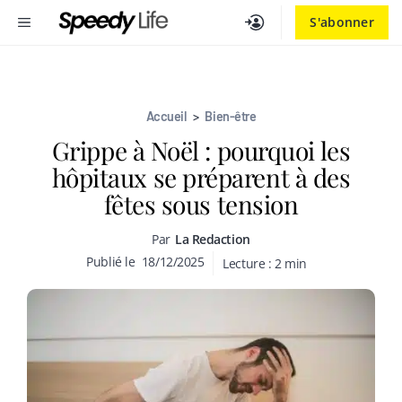
Aller
MENU
S'abonner
au
contenu
Accueil
>
Bien-être
Grippe à Noël : pourquoi les
hôpitaux se préparent à des
fêtes sous tension
Par
La Redaction
Publié le
18/12/2025
Lecture :
2
min