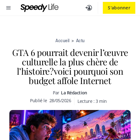
Aller
MENU
S'abonner
au
contenu
Accueil
>
Actu
GTA 6 pourrait devenir l’œuvre
culturelle la plus chère de
l’histoire?voici pourquoi son
budget affole Internet
Par
La Rédaction
Publié le
28/05/2026
Lecture :
3
min