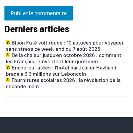
Derniers articles
A
l
Bison Futé voit rouge : 10 astuces pour voyager
t
sans stress ce week-end du 7 août 2026
e
De la chaleur jusqu’en octobre 2026 : comment
r
les Français réinventent leur quotidien
n
Enchères ratées : l’hôtel particulier Haviland
bradé à 3,3 millions sur Leboncoin
a
Fournitures scolaires 2026 : la révolution de la
t
seconde main
i
v
e
: