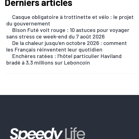
Derniers articles
A
l
Casque obligatoire à trottinette et vélo : le projet
t
du gouvernement
e
Bison Futé voit rouge : 10 astuces pour voyager
r
sans stress ce week-end du 7 août 2026
n
De la chaleur jusqu’en octobre 2026 : comment
les Français réinventent leur quotidien
a
Enchères ratées : l’hôtel particulier Haviland
t
bradé à 3,3 millions sur Leboncoin
i
v
e
: