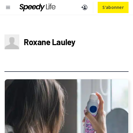
Aller
MENU
S'abonner
au
contenu
Roxane Lauley