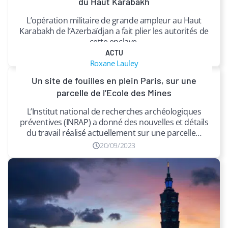
du Haut Karabakh
L’opération militaire de grande ampleur au Haut
Karabakh de l’Azerbaïdjan a fait plier les autorités de
cette enclave.
ACTU
21/09/2023
Roxane Lauley
Un site de fouilles en plein Paris, sur une
parcelle de l’Ecole des Mines
L’Institut national de recherches archéologiques
préventives (INRAP) a donné des nouvelles et détails
du travail réalisé actuellement sur une parcelle…
20/09/2023