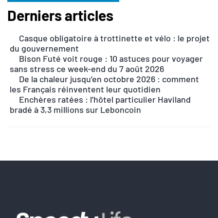
Derniers articles
A
l
Casque obligatoire à trottinette et vélo : le projet
t
du gouvernement
e
Bison Futé voit rouge : 10 astuces pour voyager
r
sans stress ce week-end du 7 août 2026
n
De la chaleur jusqu’en octobre 2026 : comment
les Français réinventent leur quotidien
a
Enchères ratées : l’hôtel particulier Haviland
t
bradé à 3,3 millions sur Leboncoin
i
v
e
: