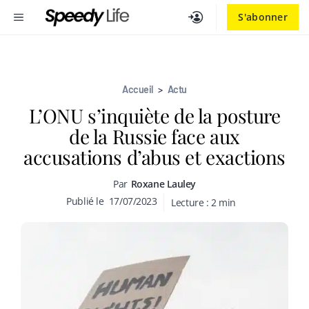
Aller
MENU
S'abonner
au
contenu
Accueil
>
Actu
L’ONU s’inquiète de la posture
de la Russie face aux
accusations d’abus et exactions
Par
Roxane Lauley
Publié le
17/07/2023
Lecture :
2
min