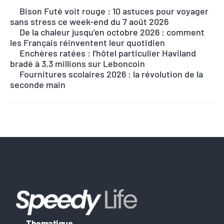
Bison Futé voit rouge : 10 astuces pour voyager
t
sans stress ce week-end du 7 août 2026
e
De la chaleur jusqu’en octobre 2026 : comment
r
les Français réinventent leur quotidien
n
Enchères ratées : l’hôtel particulier Haviland
bradé à 3,3 millions sur Leboncoin
a
Fournitures scolaires 2026 : la révolution de la
t
seconde main
i
v
e
:
Thematique