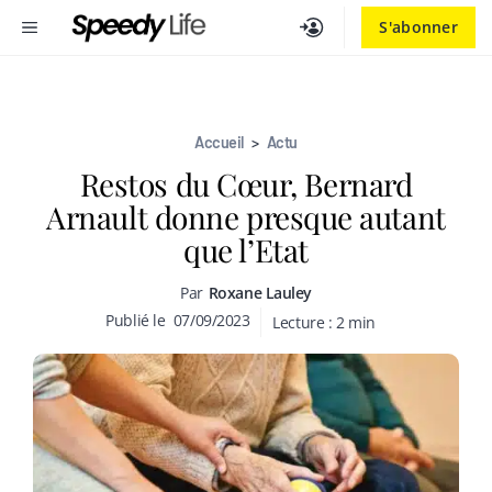
Aller
MENU
S'abonner
au
contenu
Accueil
>
Actu
Restos du Cœur, Bernard
Arnault donne presque autant
que l’Etat
Par
Roxane Lauley
Publié le
07/09/2023
Lecture :
2
min