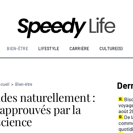
BIEN-ÊTRE
LIFESTYLE
CARRIÈRE
CULTURE(S)
Dern
cueil
>
Bien-être
ides naturellement :
Biso
 approuvés par la
voyage
août 2
science
De l
commen
quotid