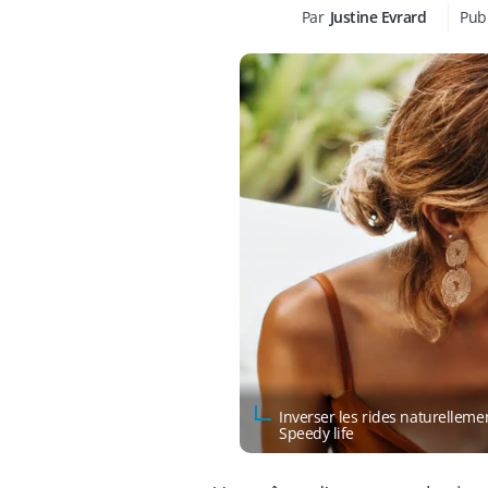
Par
Justine Evrard
Publ
Inverser les rides naturelleme
Speedy life