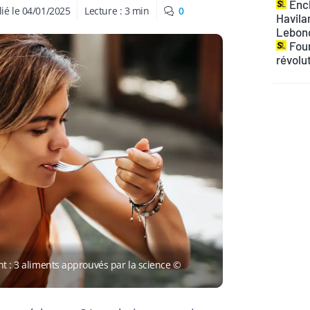
Ench
ié le
04/01/2025
Lecture :
3
min
0
Havilan
Lebon
Four
révolu
nt : 3 aliments approuvés par la science ©