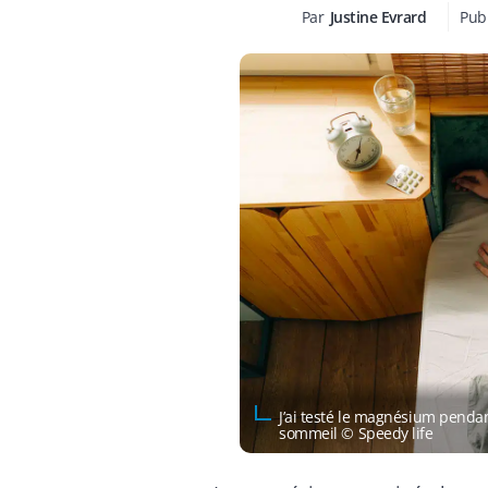
Par
Justine Evrard
Publ
J’ai testé le magnésium penda
sommeil © Speedy life