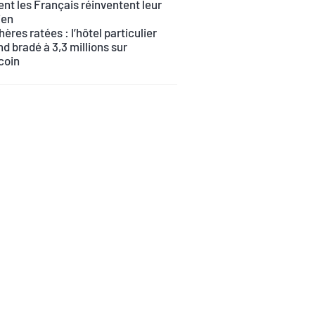
t les Français réinventent leur
ien
ères ratées : l’hôtel particulier
d bradé à 3,3 millions sur
coin