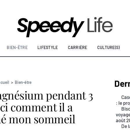
BIEN-ÊTRE
LIFESTYLE
CARRIÈRE
CULTURE(S)
Dern
cueil
>
Bien-être
 magnésium pendant 3
Casq
ici comment il a
: le p
Biso
mé mon sommeil
voyage
août 2
De l