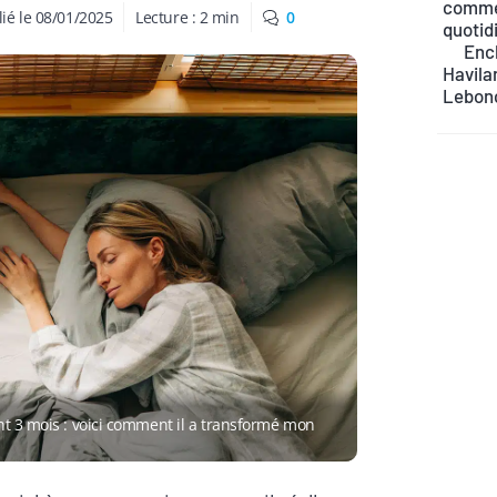
commen
ié le
08/01/2025
Lecture :
2
min
0
quotid
Ench
Havilan
Lebon
nt 3 mois : voici comment il a transformé mon