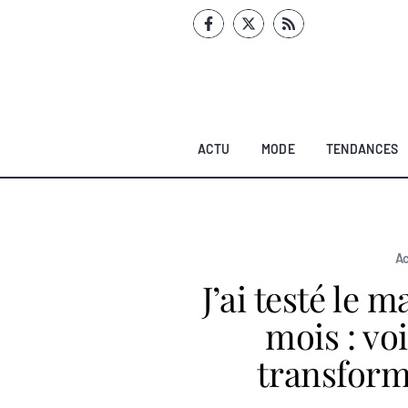
Aller
au
contenu
ACTU
MODE
TENDANCES
Ac
J’ai testé le
mois : vo
transfor