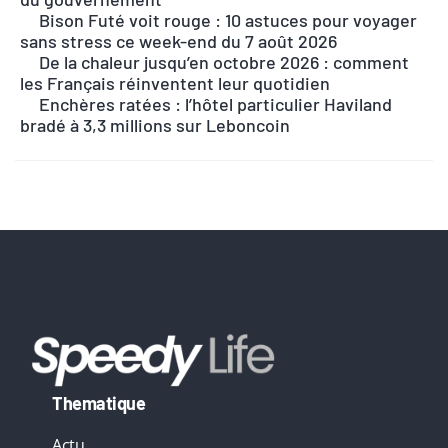
e
Bison Futé voit rouge : 10 astuces pour voyager
r
sans stress ce week-end du 7 août 2026
n
De la chaleur jusqu’en octobre 2026 : comment
les Français réinventent leur quotidien
a
Enchères ratées : l’hôtel particulier Haviland
t
bradé à 3,3 millions sur Leboncoin
i
v
e
:
Thematique
Actu