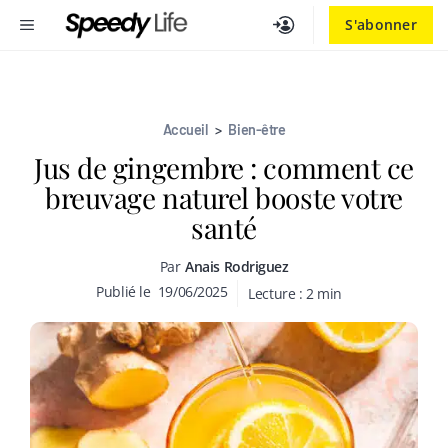
Aller
MENU
S'abonner
au
contenu
Accueil
>
Bien-être
Jus de gingembre : comment ce
breuvage naturel booste votre
santé
Par
Anais Rodriguez
Publié le
19/06/2025
Lecture :
2
min