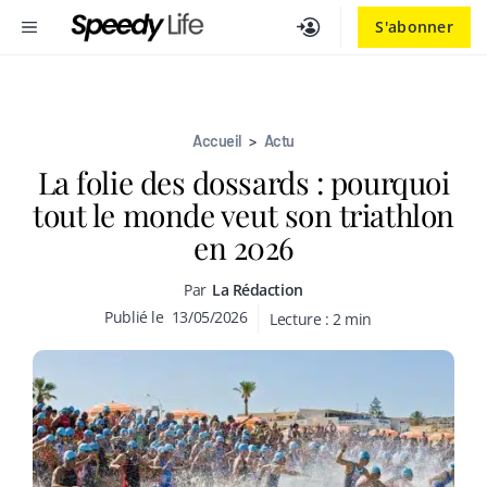
Aller
MENU
S'abonner
au
contenu
Accueil
>
Actu
La folie des dossards : pourquoi
tout le monde veut son triathlon
en 2026
Par
La Rédaction
Publié le
13/05/2026
Lecture :
2
min