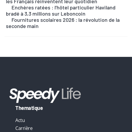
les Français réinventent leur quotidien
n
Enchères ratées : l’hôtel particulier Haviland
bradé à 3,3 millions sur Leboncoin
a
Fournitures scolaires 2026 : la révolution de la
t
seconde main
i
v
e
:
Thematique
Actu
Carrière