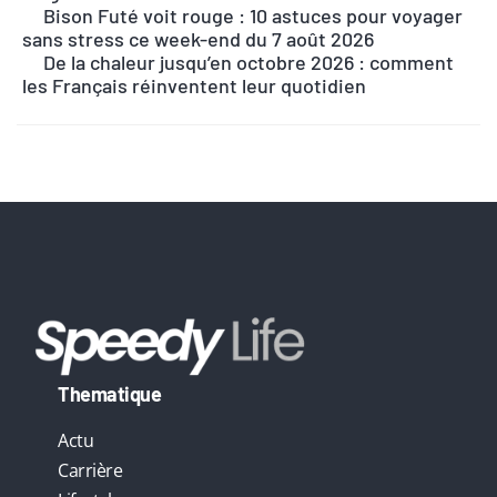
n
Bison Futé voit rouge : 10 astuces pour voyager
sans stress ce week-end du 7 août 2026
a
De la chaleur jusqu’en octobre 2026 : comment
t
les Français réinventent leur quotidien
i
v
e
:
Thematique
Actu
Carrière