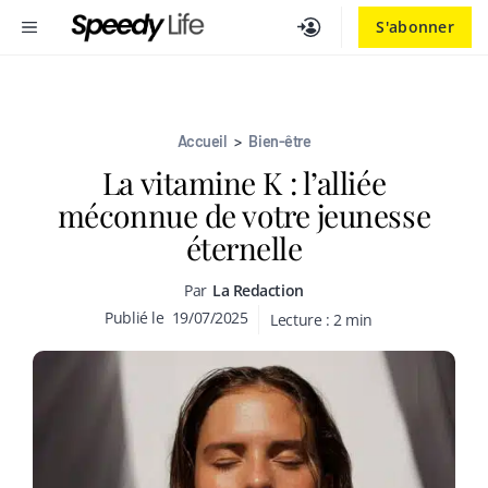
Aller
MENU
S'abonner
au
contenu
Accueil
>
Bien-être
La vitamine K : l’alliée
méconnue de votre jeunesse
éternelle
Par
La Redaction
Publié le
19/07/2025
Lecture :
2
min