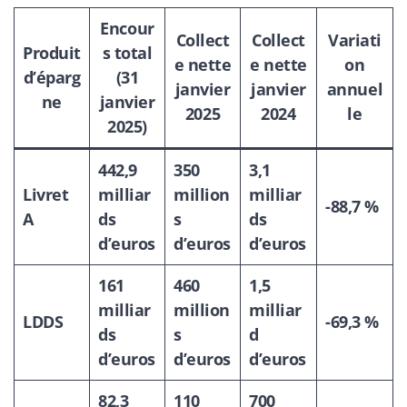
Encour
Collect
Collect
Variati
Produit
s total
e nette
e nette
on
d’éparg
(31
janvier
janvier
annuel
ne
janvier
2025
2024
le
2025)
442,9
350
3,1
Livret
milliar
million
milliar
-88,7 %
A
ds
s
ds
d’euros
d’euros
d’euros
161
460
1,5
milliar
million
milliar
LDDS
-69,3 %
ds
s
d
d’euros
d’euros
d’euros
82,3
110
700