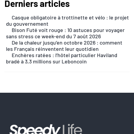
Derniers articles
A
l
Casque obligatoire à trottinette et vélo : le projet
t
du gouvernement
e
Bison Futé voit rouge : 10 astuces pour voyager
r
sans stress ce week-end du 7 août 2026
n
De la chaleur jusqu’en octobre 2026 : comment
les Français réinventent leur quotidien
a
Enchères ratées : l’hôtel particulier Haviland
t
bradé à 3,3 millions sur Leboncoin
i
v
e
: