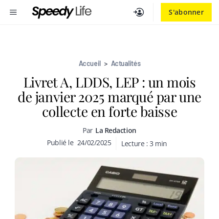
Aller
MENU
S'abonner
au
contenu
Accueil
>
Actualités
Livret A, LDDS, LEP : un mois
de janvier 2025 marqué par une
collecte en forte baisse
Par
La Redaction
Publié le
24/02/2025
Lecture :
3
min