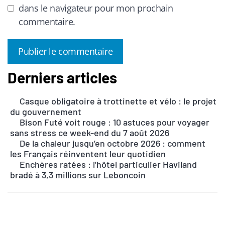
dans le navigateur pour mon prochain
commentaire.
Derniers articles
A
l
Casque obligatoire à trottinette et vélo : le projet
t
du gouvernement
e
Bison Futé voit rouge : 10 astuces pour voyager
r
sans stress ce week-end du 7 août 2026
n
De la chaleur jusqu’en octobre 2026 : comment
les Français réinventent leur quotidien
a
Enchères ratées : l’hôtel particulier Haviland
t
bradé à 3,3 millions sur Leboncoin
i
v
e
: