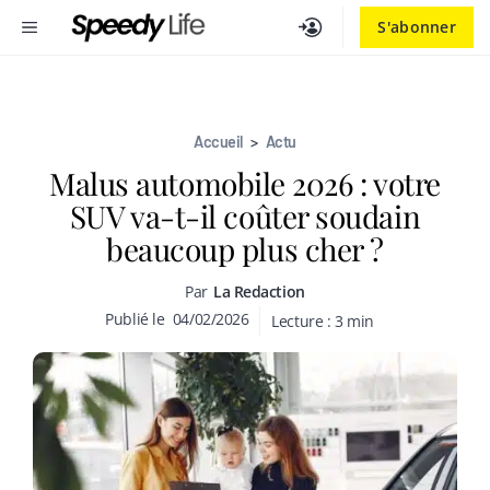
Aller
MENU
S'abonner
au
contenu
Accueil
>
Actu
Malus automobile 2026 : votre
SUV va-t-il coûter soudain
beaucoup plus cher ?
Par
La Redaction
Publié le
04/02/2026
Lecture :
3
min