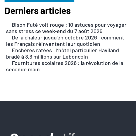
Derniers articles
A
l
Bison Futé voit rouge : 10 astuces pour voyager
t
sans stress ce week-end du 7 août 2026
e
De la chaleur jusqu’en octobre 2026 : comment
r
les Français réinventent leur quotidien
n
Enchères ratées : l’hôtel particulier Haviland
bradé à 3,3 millions sur Leboncoin
a
Fournitures scolaires 2026 : la révolution de la
t
seconde main
i
v
e
: