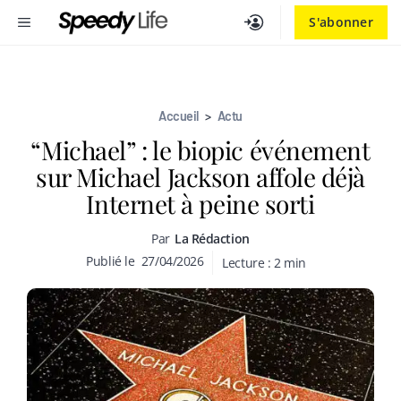
Aller
MENU
S'abonner
au
contenu
Accueil
>
Actu
“Michael” : le biopic événement
sur Michael Jackson affole déjà
Internet à peine sorti
Par
La Rédaction
Publié le
27/04/2026
Lecture :
2
min