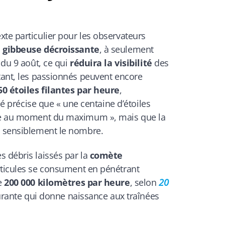
te particulier pour les observateurs
 gibbeuse décroissante
, à seulement
 du 9 août, ce qui
réduira la visibilité
des
tant, les passionnés peuvent encore
50 étoiles filantes par heure
,
isé précise que « une centaine d’étoiles
ure au moment du maximum », mais que la
a sensiblement le nombre.
 débris laissés par la
comète
articules se consument en pénétrant
de
200 000 kilomètres par heure
, selon
20
lgurante qui donne naissance aux traînées