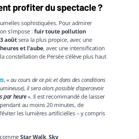
t profiter du spectacle ?
 jumelles sophistiquées. Pour admirer
ion s’impose :
fuir toute
pollution
13 août
sera la plus propice, avec une
 heures et l’aube
, avec une intensification
la constellation de Persée s’élève plus haut
es
, «
au cours de ce pic et dans des conditions
umineuse), il sera alors possible d’apercevoir
es par heure
». Il est recommandé de laisser
té pendant au moins 20 minutes, de
éviter les lumières artificielles – y compris
es comme
Star Walk
,
Sky