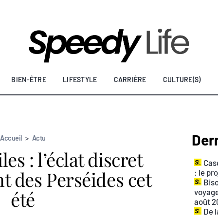
BIEN-ÊTRE
LIFESTYLE
CARRIÈRE
CULTURE(S)
Dern
Accueil
>
Actu
les : l’éclat discret
Casq
t des Perséides cet
: le p
Biso
été
voyage
août 2
De l