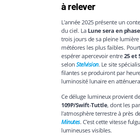
à relever
L’année 2025 présente un contex
du ciel. La
Lune sera en phase
trois jours de sa pleine lumière
météores les plus faibles. Pour
espérer apercevoir entre
25 et 
selon
Stelvision
. Le site spécial
filantes se produiront par he
luminosité lunaire en atténuer
Ce déluge lumineux provient des
109P/Swift‑Tuttle
, dont les p
l’atmosphère terrestre à près 
Minutes
. C’est cette vitesse fu
lumineuses visibles.