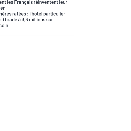
t les Français réinventent leur
ien
ères ratées : l’hôtel particulier
d bradé à 3,3 millions sur
coin