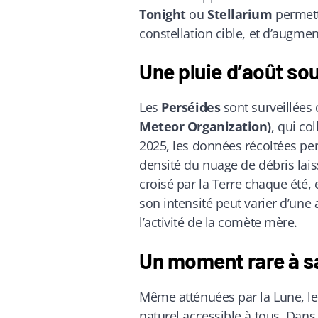
Tonight
ou
Stellarium
permette
constellation cible, et d’augme
Une pluie d’août sou
Les
Perséides
sont surveillées 
Meteor Organization)
, qui co
2025, les données récoltées per
densité du nuage de débris lais
croisé par la Terre chaque été,
son intensité peut varier d’une a
l’activité de la comète mère.
Un moment rare à sa
Même atténuées par la Lune, l
naturel accessible à tous. Dans