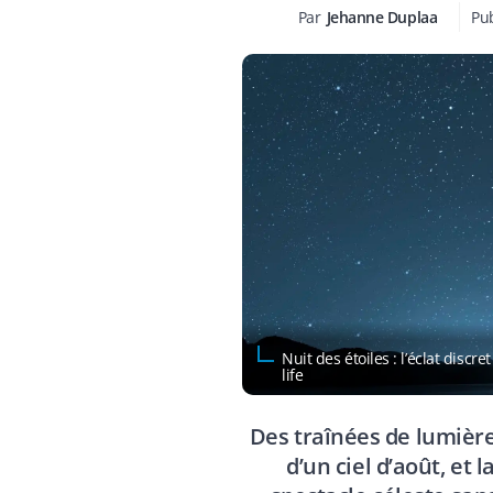
Par
Jehanne Duplaa
Pub
Nuit des étoiles : l’éclat disc
life
Des traînées de lumière,
d’un ciel d’août, et 