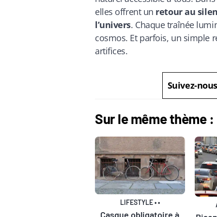
elles offrent un
retour au silen
l’univers
. Chaque traînée lumin
cosmos. Et parfois, un simple reg
artifices.
Suivez-nou
Sur le même thème :
LIFESTYLE
•
•
Casque obligatoire à
Bison