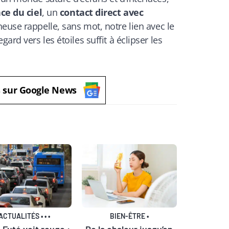
ce du ciel
, un
contact direct avec
euse rappelle, sans mot, notre lien avec le
ard vers les étoiles suffit à éclipser les
s sur Google News
ACTUALITÉS
•
•
•
BIEN-ÊTRE
•
 Futé voit rouge :
De la chaleur jusqu’en