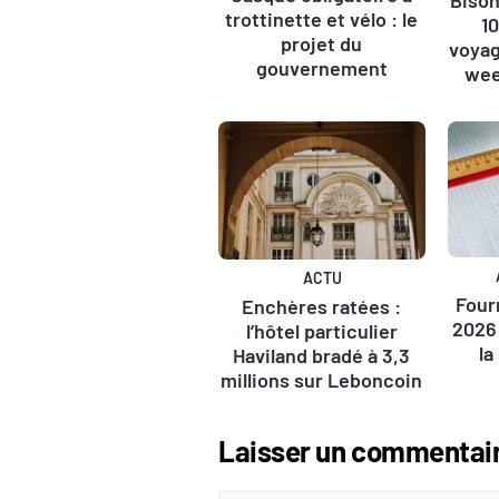
trottinette et vélo : le
1
projet du
voyag
gouvernement
wee
ACTU
Four
Enchères ratées :
2026 
l’hôtel particulier
la
Haviland bradé à 3,3
millions sur Leboncoin
Laisser un commentai