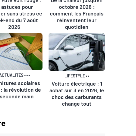
0 astuces pour
octobre 2026 :
er sans stress ce
comment les Français
k-end du 7 août
réinventent leur
2026
quotidien
ACTUALITÉS
•
•
•
LIFESTYLE
•
•
nitures scolaires
Voiture électrique : 1
: la révolution de
achat sur 3 en 2026, le
 seconde main
choc des carburants
change tout
re