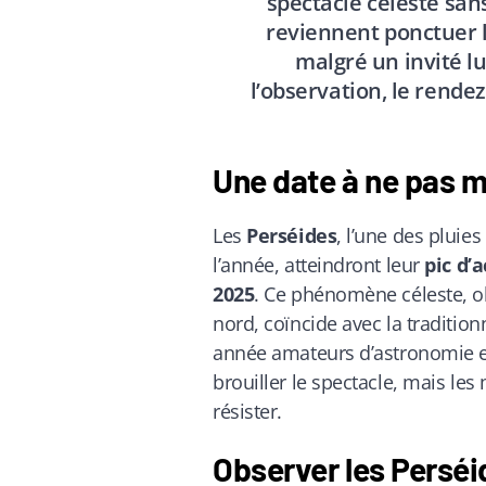
spectacle céleste san
reviennent ponctuer la
malgré un invité l
l’observation, le rende
Une date à ne pas m
Les
Perséides
, l’une des pluie
l’année, atteindront leur
pic d’
2025
. Ce phénomène céleste, ob
nord, coïncide avec la tradition
année amateurs d’astronomie et 
brouiller le spectacle, mais les
résister.
Observer les Perséid