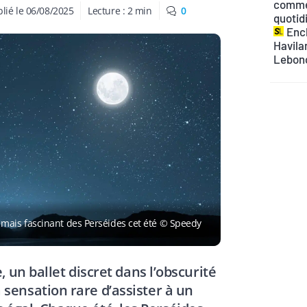
commen
lié le
06/08/2025
Lecture :
2
min
0
quotid
Ench
Havilan
Lebon
ret mais fascinant des Perséides cet été © Speedy
 un ballet discret dans l’obscurité
la sensation rare d’assister à un