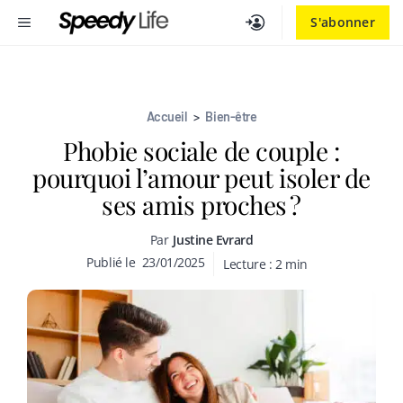
Aller
MENU
S'abonner
au
contenu
Accueil
>
Bien-être
Phobie sociale de couple :
pourquoi l’amour peut isoler de
ses amis proches ?
Par
Justine Evrard
Publié le
23/01/2025
Lecture :
2
min