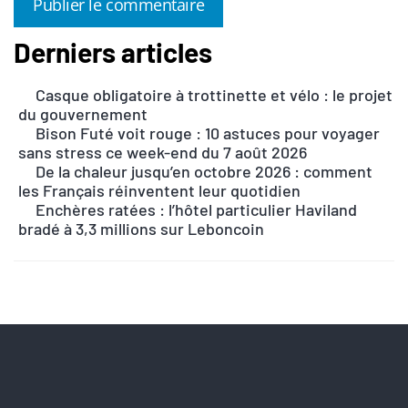
Derniers articles
A
l
Casque obligatoire à trottinette et vélo : le projet
t
du gouvernement
e
Bison Futé voit rouge : 10 astuces pour voyager
r
sans stress ce week-end du 7 août 2026
n
De la chaleur jusqu’en octobre 2026 : comment
les Français réinventent leur quotidien
a
Enchères ratées : l’hôtel particulier Haviland
t
bradé à 3,3 millions sur Leboncoin
i
v
e
: