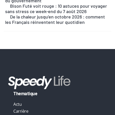
du gouvernement
n
Bison Futé voit rouge : 10 astuces pour voyager
sans stress ce week-end du 7 août 2026
a
De la chaleur jusqu’en octobre 2026 : comment
t
les Français réinventent leur quotidien
i
v
e
:
Thematique
Actu
Carrière