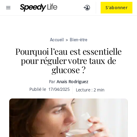
Aller
MENU
S'abonner
au
contenu
Accueil
>
Bien-être
Pourquoi l’eau est essentielle
pour réguler votre taux de
glucose ?
Par
Anais Rodriguez
Publié le
17/04/2025
Lecture :
2
min