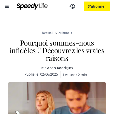
Aller
MENU
S'abonner
au
contenu
Accueil
>
culture-s
Pourquoi sommes-nous
infidèles ? Découvrez les vraies
raisons
Par
Anais Rodriguez
Publié le
02/06/2025
Lecture :
2
min