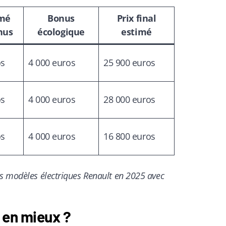
imé
Bonus
Prix final
nus
écologique
estimé
os
4 000 euros
25 900 euros
os
4 000 euros
28 000 euros
os
4 000 euros
16 800 euros
s modèles électriques Renault en 2025 avec
 en mieux ?