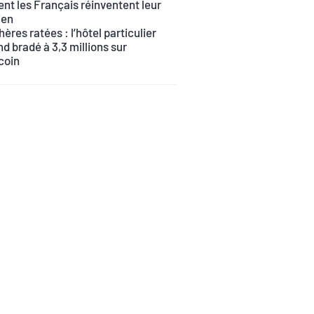
t les Français réinventent leur
ien
ères ratées : l’hôtel particulier
d bradé à 3,3 millions sur
coin