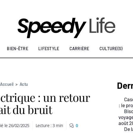
BIEN-ÊTRE
LIFESTYLE
CARRIÈRE
CULTURE(S)
Dern
Accueil
>
Actu
ctrique : un retour
Casq
ait du bruit
: le p
Biso
voyage
août 2
ié le
26/02/2025
Lecture :
3
min
0
De l