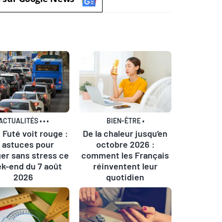
ACTUALITÉS
•
•
•
BIEN-ÊTRE
•
 Futé voit rouge :
De la chaleur jusqu’en
0 astuces pour
octobre 2026 :
er sans stress ce
comment les Français
k-end du 7 août
réinventent leur
2026
quotidien