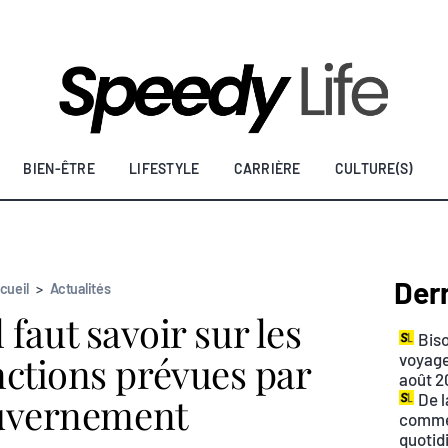
BIEN-ÊTRE
LIFESTYLE
CARRIÈRE
CULTURE(S)
Dern
cueil
>
Actualités
l faut savoir sur les
Biso
nctions prévues par
voyage
août 2
ouvernement
De l
commen
quotid