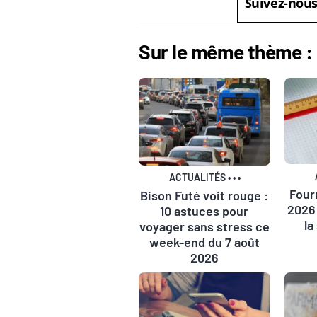
Suivez-nou
Sur le même thème :
ACTUALITÉS
•
•
•
Four
Bison Futé voit rouge :
2026 
10 astuces pour
la
voyager sans stress ce
week-end du 7 août
2026