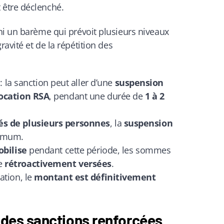
 être déclenché.
ni un barème qui prévoit plusieurs niveaux
ravité et de la répétition des
: la sanction peut aller d’une
suspension
location RSA
, pendant une durée de
1 à 2
és de plusieurs personnes
, la
suspension
imum.
bilise
pendant cette période, les sommes
re
rétroactivement versées
.
ation, le
montant est définitivement
: des sanctions renforcées