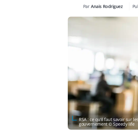
Par
Anais Rodriguez
Pub
RSA : ce qu’il faut savoir sur 
gouvernement © Speedy life