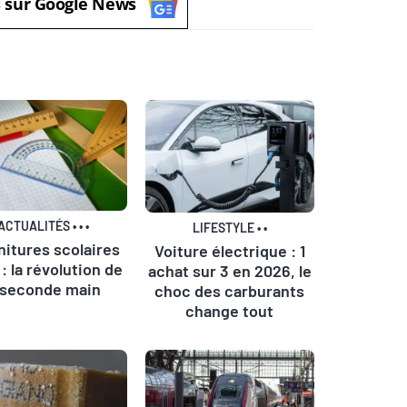
s sur Google News
ACTUALITÉS
•
•
•
LIFESTYLE
•
•
nitures scolaires
Voiture électrique : 1
: la révolution de
achat sur 3 en 2026, le
 seconde main
choc des carburants
change tout