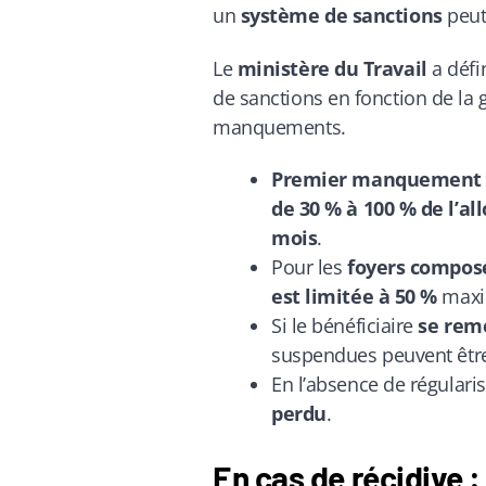
un
système de sanctions
peut
Le
ministère du Travail
a défi
de sanctions en fonction de la g
manquements.
Premier manquement
de 30 % à 100 % de l’al
mois
.
Pour les
foyers compos
est limitée à 50 %
max
Si le bénéficiaire
se remo
suspendues peuvent êt
En l’absence de régularis
perdu
.
En cas de récidive 