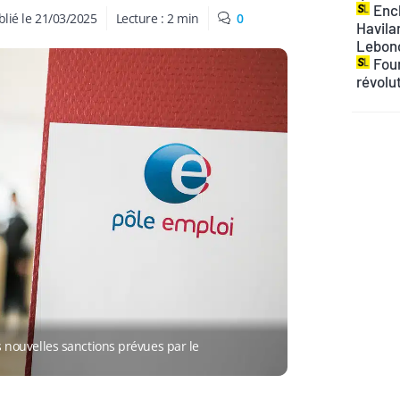
Ench
lié le
21/03/2025
Lecture :
2
min
0
Havilan
Lebon
Four
révolu
les nouvelles sanctions prévues par le