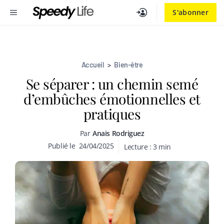
Aller
MENU
S'abonner
au
contenu
Accueil
>
Bien-être
Se séparer : un chemin semé
d’embûches émotionnelles et
pratiques
Par
Anais Rodriguez
Publié le
24/04/2025
Lecture :
3
min