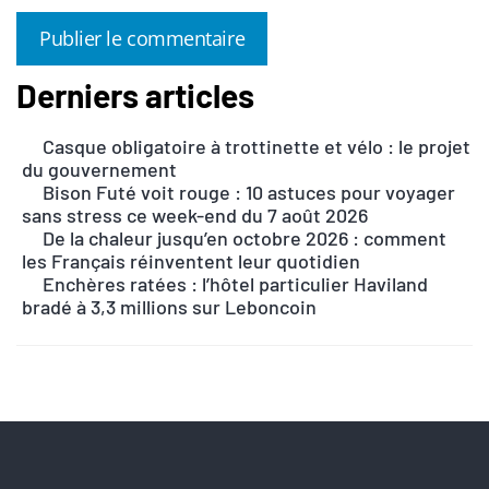
Derniers articles
A
l
Casque obligatoire à trottinette et vélo : le projet
t
du gouvernement
e
Bison Futé voit rouge : 10 astuces pour voyager
r
sans stress ce week-end du 7 août 2026
n
De la chaleur jusqu’en octobre 2026 : comment
les Français réinventent leur quotidien
a
Enchères ratées : l’hôtel particulier Haviland
t
bradé à 3,3 millions sur Leboncoin
i
v
e
: