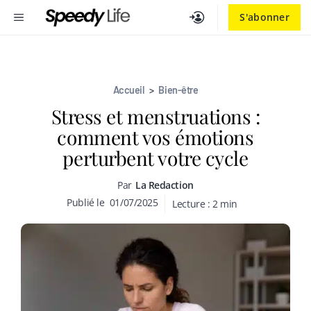
Aller
MENU
S'abonner
au
contenu
Accueil
>
Bien-être
Stress et menstruations :
comment vos émotions
perturbent votre cycle
Par
La Redaction
Publié le
01/07/2025
Lecture :
2
min