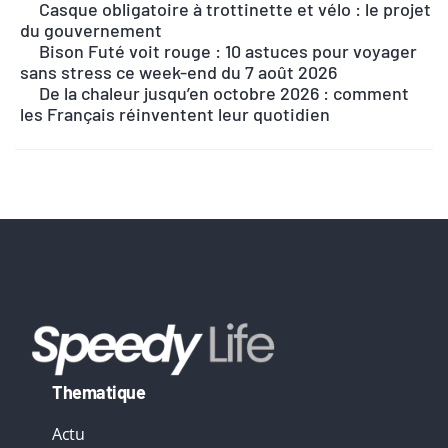
Casque obligatoire à trottinette et vélo : le projet
r
du gouvernement
n
Bison Futé voit rouge : 10 astuces pour voyager
sans stress ce week-end du 7 août 2026
a
De la chaleur jusqu’en octobre 2026 : comment
t
les Français réinventent leur quotidien
i
v
e
:
Thematique
Actu