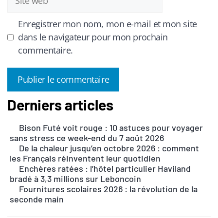
web
Enregistrer mon nom, mon e-mail et mon site
dans le navigateur pour mon prochain
commentaire.
Derniers articles
A
l
Bison Futé voit rouge : 10 astuces pour voyager
t
sans stress ce week-end du 7 août 2026
e
De la chaleur jusqu’en octobre 2026 : comment
r
les Français réinventent leur quotidien
n
Enchères ratées : l’hôtel particulier Haviland
bradé à 3,3 millions sur Leboncoin
a
Fournitures scolaires 2026 : la révolution de la
t
seconde main
i