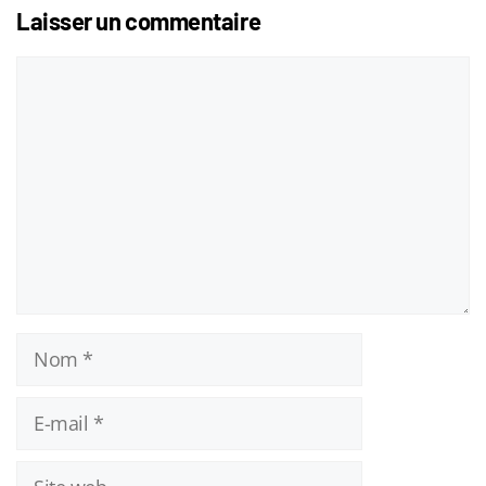
Laisser un commentaire
Commentaire
Nom
E-
mail
Site