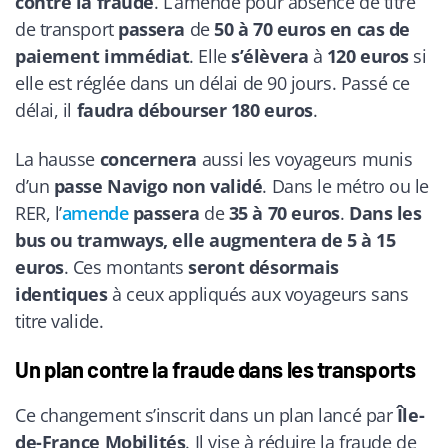
contre la fraude
. L’amende pour absence de titre
de transport
passera
de
50 à 70 euros en cas de
paiement immédiat
. Elle
s’élèvera
à
120 euros
si
elle est réglée dans un délai de 90 jours. Passé ce
délai, il
faudra débourser
180 euros
.
La hausse
concernera
aussi les voyageurs munis
d’un
passe Navigo non validé
. Dans le métro ou le
RER, l’
amende
passera
de
35 à 70 euros
.
Dans les
bus ou tramways, elle augmentera de 5 à 15
euros
. Ces montants
seront désormais
identiques
à ceux appliqués aux voyageurs sans
titre valide.
Un plan contre la fraude dans les transports
Ce changement s’inscrit dans un plan lancé par
Île-
de-France Mobilités
. Il vise à réduire la fraude de