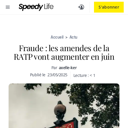
Aller
MENU
S'abonner
au
contenu
Accueil
>
Actu
Fraude : les amendes de la
RATP vont augmenter en juin
Par
axelle-ker
Publié le
23/05/2025
Lecture :
< 1