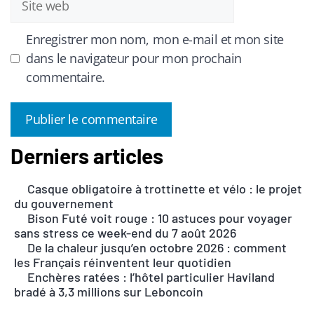
web
Enregistrer mon nom, mon e-mail et mon site
dans le navigateur pour mon prochain
commentaire.
Derniers articles
A
l
Casque obligatoire à trottinette et vélo : le projet
t
du gouvernement
e
Bison Futé voit rouge : 10 astuces pour voyager
r
sans stress ce week-end du 7 août 2026
n
De la chaleur jusqu’en octobre 2026 : comment
les Français réinventent leur quotidien
a
Enchères ratées : l’hôtel particulier Haviland
t
bradé à 3,3 millions sur Leboncoin
i