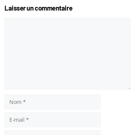
Laisser un commentaire
Commentaire
Nom
E-
mail
Site