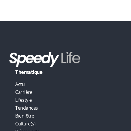
v
e
:
Thematique
Actu
Carrière
Lifestyle
Tendances
Bien-être
Culture(s)