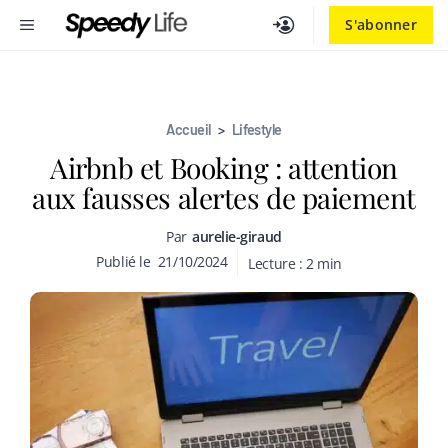
Aller
MENU
S'abonner
au
contenu
Accueil
>
Lifestyle
Airbnb et Booking : attention
aux fausses alertes de paiement
Par
aurelie-giraud
Publié le
21/10/2024
Lecture :
2
min