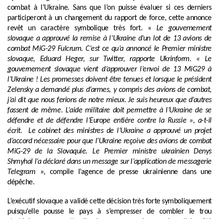
combat à l’Ukraine. Sans que l’on puisse évaluer si ces derniers
participeront à un changement du rapport de force, cette annonce
revêt un caractère symbolique très fort. «
Le gouvernement
slovaque a approuvé la remise à l’Ukraine d’un lot de 13 avions de
combat MiG-29 Fulcrum. C’est ce qu’a annoncé le Premier ministre
slovaque, Eduard Heger, sur Twitter, rapporte Ukrinform. « Le
gouvernement slovaque vient d’approuver l’envoi de 13 MiG29 à
l’Ukraine ! Les promesses doivent être tenues et lorsque le président
Zelensky a demandé plus d’armes, y compris des avions de combat,
j’ai dit que nous ferions de notre mieux. Je suis heureux que d’autres
fassent de même. L’aide militaire doit permettre à l’Ukraine de se
défendre et de défendre l’Europe entière contre la Russie », a-t-il
écrit. Le cabinet des ministres de l’Ukraine a approuvé un projet
d’accord nécessaire pour que l’Ukraine reçoive des avions de combat
MiG-29 de la Slovaquie. Le Premier ministre ukrainien Denys
Shmyhal l’a déclaré dans un message sur l’application de messagerie
Telegram
», compile l’agence de presse ukrainienne dans une
dépêche.
L’exécutif slovaque a validé cette décision très forte symboliquement
puisqu’elle pousse le pays à s’empresser de combler le trou