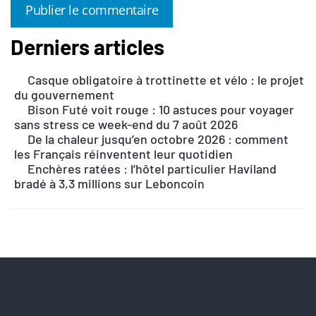
Derniers articles
A
l
Casque obligatoire à trottinette et vélo : le projet
t
du gouvernement
e
Bison Futé voit rouge : 10 astuces pour voyager
r
sans stress ce week-end du 7 août 2026
n
De la chaleur jusqu’en octobre 2026 : comment
les Français réinventent leur quotidien
a
Enchères ratées : l’hôtel particulier Haviland
t
bradé à 3,3 millions sur Leboncoin
i
v
e
: